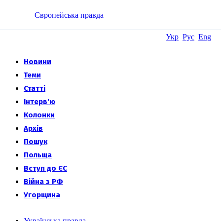
Європейська правда
Укр
Рус
Eng
Новини
Теми
Статті
Інтерв'ю
Колонки
Архів
Пошук
Польща
Вступ до ЄС
Війна з РФ
Угорщина
Українська правда