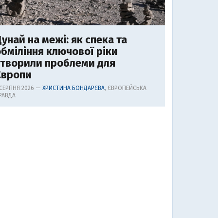
унай на межі: як спека та
бміління ключової ріки
створили проблеми для
Європи
 СЕРПНЯ 2026 —
ХРИСТИНА БОНДАРЄВА
, ЄВРОПЕЙСЬКА
РАВДА