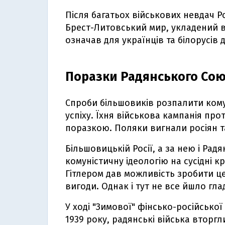
Після багатьох військових невдач Р
Брест-Литовський мир, укладений в
означав для українців та білорусів 
Поразки Радянського Союз
Спроби більшовиків розпалити комун
успіху. Їхня військова кампанія пр
поразкою. Поляки вигнали росіян та
Більшовицькій Росії, а за нею і Ра
комуністичну ідеологію на сусідні кр
Гітлером дав можливість зробити це
вигоди. Однак і тут не все йшло гла
У ході "Зимової" фінсько-російсько
1939 року, радянські війська вторгл