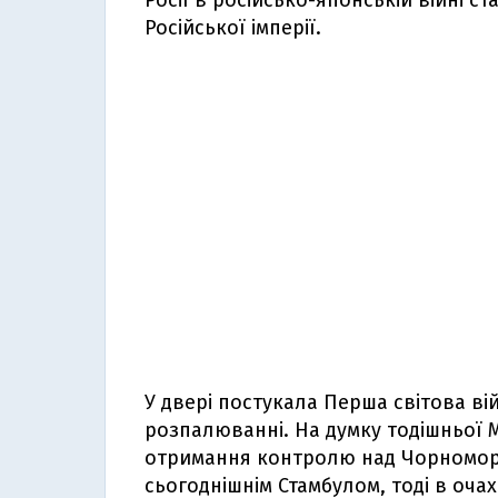
Росії в російсько-японській війні ст
Російської імперії.
У двері постукала Перша світова війн
розпалюванні. На думку тодішньої М
отримання контролю над Чорномор
сьогоднішнім Стамбулом, тоді в очах