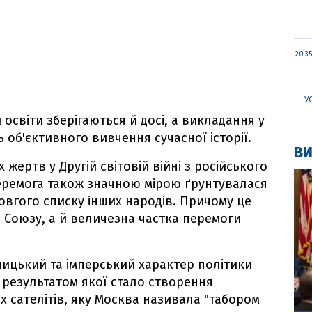
20:35
У
освіти зберігаються й досі, а викладання у
 об'єктивного вивчення сучасної історії.
ВИ
жертв у Другій світовій війні з російського
перемога також значною мірою ґрунтувалася
довгого списку інших народів. Причому це
 Союзу, а й величезна частка перемоги
ницький та імперський характер політики
, результатом якої стало створення
х сателітів, яку Москва називала "табором