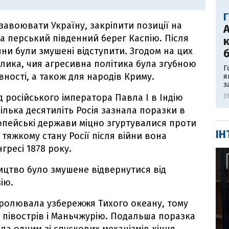
 завоювати Україну, закріпити позиції на
а перський південний берег Каспію. Після
к
яни були змушені відступити. Згодом на цих
б
лика, чия агресивна політика була згубною
Г
вності, а також для народів Криму.
я
з
д російського імператора Павла I в Індію
3
ілька десятиліть Росія зазнала поразки в
вропейські держави міцно згуртувалися проти
ІН
 тяжкому стану Росії після війни вона
гресі 1878 року.
ицтво було змушене відвернутися від
ію.
нтролювала узбережжя Тихого океану, тому
 півострів і Маньчжурію. Подальша поразка