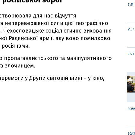
російської зброї
21:51
створювала для нас відчуття
та неперевершеної сили цієї географічно
ни. Чехословацьке соціалістичне виховання
21:37
ї Радянської армії, яку воно помилково
 росіянами.
21:21
го пропагандистського та маніпулятивного
а злочинцем.
емоги у Другій світовій війні – у кіно,
20:59
20:43