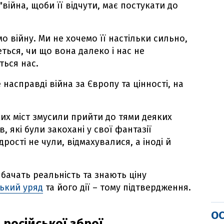
війна, щоби її відчути, має постукати до
о війну. Ми не хочемо її настільки сильно,
ться, чи що вона далеко і нас не
ться нас.
е насправді війна за Європу та цінності, на
их міст змусили прийти до тями деяких
в, які були закохані у свої фантазії
рості не чули, відмахувалися, а іноді й
 бачать реальність та знають ціну
ький уряд
та його дії – тому підтвердження.
ОС