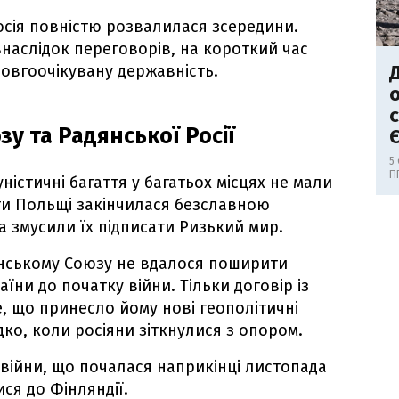
осія повністю розвалилася зсередини.
наслідок переговорів, на короткий час
Д
довгоочікувану державність.
о
у та Радянської Росії
5
П
істичні багаття у багатьох місцях не мали
оти Польщі закінчилася безславною
 змусили їх підписати Ризький мир.
дянському Союзу не вдалося поширити
аїни до початку війни. Тільки договір із
, що принесло йому нові геополітичні
дко, коли росіяни зіткнулися з опором.
ї війни, що почалася наприкінці листопада
ися до Фінляндії.