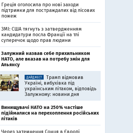
Греція оголосила про нові заходи
підтримки для постраждалих від лісових
пожеж
ЗМІ: США тягнуть з затвердженням
кандидатури посла Франції на тлі
суперечок щодо прав людини
Залужний назвав себе прихильником
НАТО, але вказав на потребу змін для
Альянсу
Трамп відмовив
ДАЙДЖЕСТ
Україні, вибухівка під
українським літаком, відповідь
Залужному: новини дня
Винищувачі НАТО на 250% частіше
підіймалися на перехоплення російських
літаків
Через затемнення Сонця в Європі