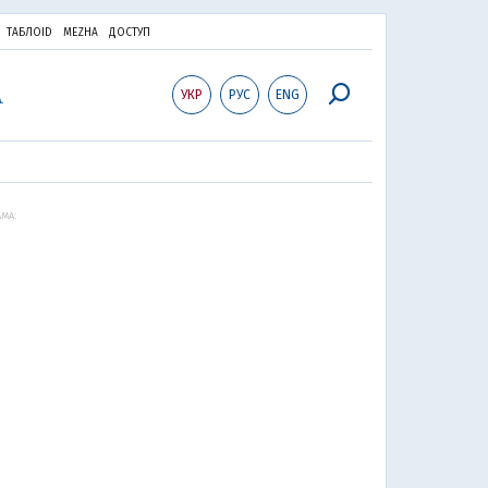
ТАБЛОID
MEZHA
ДОСТУП
УКР
РУС
ENG
МА: