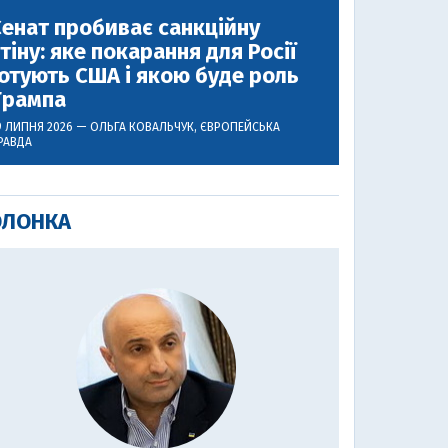
енат пробиває санкційну
тіну: яке покарання для Росії
отують США і якою буде роль
Трампа
9 ЛИПНЯ 2026 —
ОЛЬГА КОВАЛЬЧУК
, ЄВРОПЕЙСЬКА
РАВДА
ОЛОНКА