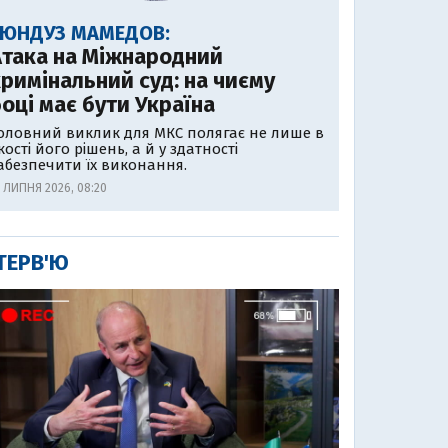
ГЮНДУЗ МАМЕДОВ:
Атака на Міжнародний
римінальний суд: на чиєму
оці має бути Україна
оловний виклик для МКС полягає не лише в
кості його рішень, а й у здатності
абезпечити їх виконання.
1 ЛИПНЯ 2026, 08:20
ТЕРВ'Ю