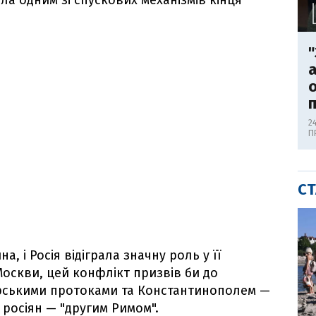
ала одним зі спускових механізмів кінця
"
а
о
п
2
П
СТ
а, і Росія відіграла значну роль у її
оскви, цей конфлікт призвів би до
ськими протоками та Константинополем —
 росіян — "другим Римом".