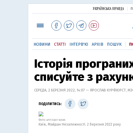
П
НОВИНИ
СТАТТІ
ІНТЕРВ'Ю
АРХІВ
ПОШУК
П
Історія програних
списуйте з рахунк
СЕРЕДА, 2 БЕРЕЗНЯ 2022, 14:07 — ЯРОСЛАВ КУРФЮРСТ, МЗС
ПОДІЛИТИСЬ:
ФОТО: AFP/EAST NEWS
Київ, Майдан Незалежності. 2 березня 2022 року