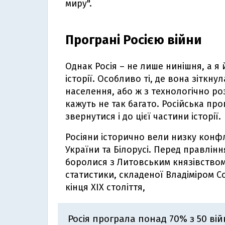
миру".
Програні Росією війни
Однак Росія – не лише нинішня, а я 
історії. Особливо ті, де вона зіткн
населення, або ж з технологічно р
кажуть не так багато. Російська про
звернутися і до цієї частини історії.
Росіяни історично вели низку конфлі
України та Білорусі. Перед правлі
боролися з Литовським князівством
статистики, складеної Владіміром
кінця ХІХ століття,
Росія програла понад 70% з 50 війн 