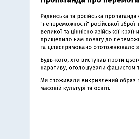
Пропаганда про перемоги 
Радянська та російська пропаганда 
"непереможності" російської зброї 
великої та ціннісно азійської краї
прищепило нам повагу до переможно
та цілеспрямовано ототожнювало з
Будь-кого, хто виступав проти цьо
наративу, оголошували фашистом т
Ми споживали викривлений образ пер
масовій культурі та освіті.