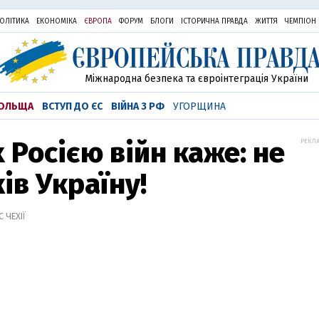
ОЛІТИКА
ЕКОНОМІКА
ЄВРОПА
ФОРУМ
БЛОГИ
ІСТОРИЧНА ПРАВДА
ЖИТТЯ
ЧЕМПІОН
Міжнародна безпека та євроінтеграція України
ОЛЬЩА
ВСТУП ДО ЄС
ВІЙНА З РФ
УГОРЩИНА
 Росією війн каже: не
РЕКЛА
ів Україну!
 ЧЕХІЇ