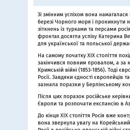
Зі змінним успіхом вона намагалася
березі Чорного моря і проникнути н
зіткнень із турками та персами росі
фронтах досягла успіху Катерина Ве
для української та польської держа
На самому початку XIX століття похі
закінчився повним провалом, а за к
Кримській війні (1853-1856). Тоді є
Росії. Завдяки єдності європейців та
зазнала поразки у Берлінському кон
Після цих поразок російське керівн
Європи та розпочати експансію в Аз
До кінця XIX століття Росія вже ко
вона звернула увагу на Корейський