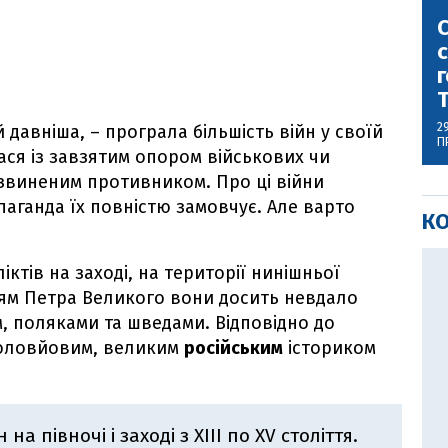
С
с
г
2
й давніша, – програла більшість війн у своїй
П
улася із завзятим опором військових чи
озвиненим противником. Про ці війни
паганда їх повністю замовчує. Але варто
К
ктів на заході, на території нинішньої
нням Петра Великого вони досить невдало
, поляками та шведами. Відповідно до
 Соловйовим, великим
російським
істориком
на півночі і заході з XIII по XV століття.