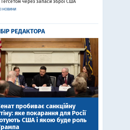
Гегсетом через запаси зброї США
СІ НОВИНИ
БІР РЕДАКТОРА
енат пробиває санкційну
тіну: яке покарання для Росії
отують США і якою буде роль
Трампа