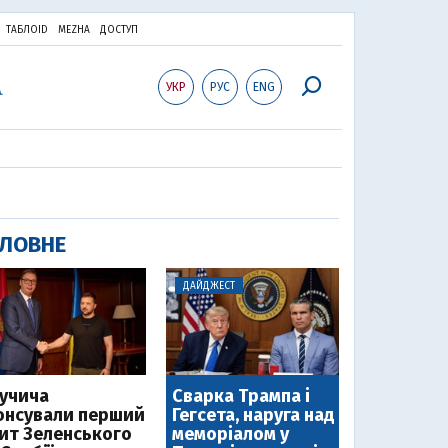
ТАБЛОID
MEZHA
ДОСТУП
УКР
РУС
ENG
ЛОВНЕ
ДАЙДЖЕСТ
Вучича
Сварка Трампа і
онсували перший
Гегсета, наруга над
зит Зеленського
меморіалом у