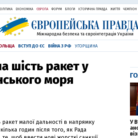
ОЛІТИКА
ЕКОНОМІКА
ЄВРОПА
ФОРУМ
БЛОГИ
ІСТОРИЧНА ПРАВДА
ЖИТТЯ
ЧЕМПІОН
Міжнародна безпека та євроінтеграція України
ОЛЬЩА
ВСТУП ДО ЄС
ВІЙНА З РФ
УГОРЩИНА
а шість ракет у
ГО
нського моря
У 
ь ракет малої дальності в напрямку
ан
ілька годин після того, як Рада
ві
те, щоб ввести нові жорсткі санкції