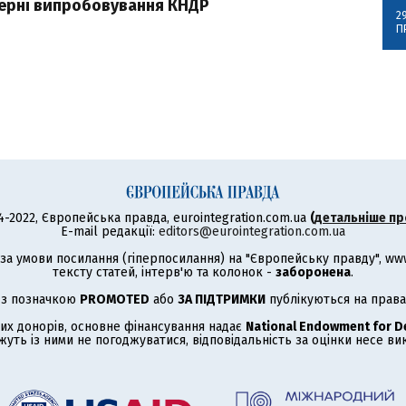
дерні випробовування КНДР
2
П
4-2022, Європейська правда, eurointegration.com.ua
(
детальніше пр
E-mail редакції:
editors@eurointegration.com.ua
а умови посилання (гіперпосилання) на "Європейську правду", www.
тексту статей, інтерв'ю та колонок -
заборонена
.
 з позначкою
PROMOTED
або
ЗА ПІДТРИМКИ
публікуються на права
их донорів, основне фінансування надає
National Endowment for 
жуть із ними не погоджуватися, відповідальність за оцінки несе в