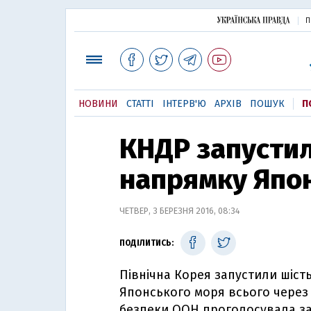
П
НОВИНИ
СТАТТІ
ІНТЕРВ'Ю
АРХІВ
ПОШУК
П
КНДР запустил
напрямку Япо
ЧЕТВЕР, 3 БЕРЕЗНЯ 2016, 08:34
ПОДІЛИТИСЬ:
Північна Корея запустили шіст
Японського моря всього через к
безпеки ООН проголосувала за 