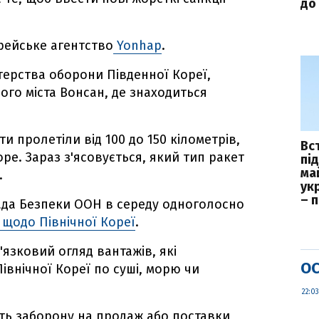
до 
рейське агентство
Yonhap
.
терства оборони Південної Кореї,
ого міста Вонсан, де знаходиться
и пролетіли від 100 до 150 кілометрів,
Вс
ре. Зараз з'ясовується, який тип ракет
пі
ма
.
укр
– 
Рада Безпеки ООН в середу одноголосно
 щодо Північної Кореї
.
язковий огляд вантажів, які
ОС
івнічної Кореї по суші, морю чи
22:03
ть заборону на продаж або поставки