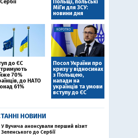
Сербії
Польщі, польські
МіГи для ЗСУ:
новини дня
КОРОТКО
туп до ЄС
Посол України про
дтримують
кризу у відносинах
йже 70%
з Польщею,
аїнців, до НАТО
напади на
понад 61%
українців та умови
вступу до ЄС
ТАННІ НОВИНИ
У Вучича анонсували перший візит
Зеленського до Сербії