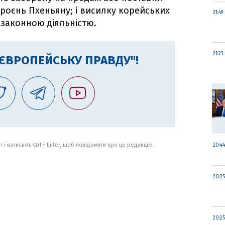
броєнь Пхеньяну; і висилку корейських
21:49
езаконною діяльністю.
21:23
"ЄВРОПЕЙСЬКУ ПРАВДУ"!
 і натисніть Ctrl + Enter, щоб повідомити про це редакцію.
20:44
20:25
20:25