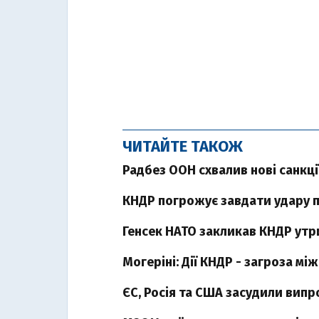
ЧИТАЙТЕ ТАКОЖ
Радбез ООН схвалив нові санкц
КНДР погрожує завдати удару п
Генсек НАТО закликав КНДР утр
Могеріні: Дії КНДР - загроза м
ЄС, Росія та США засудили вип