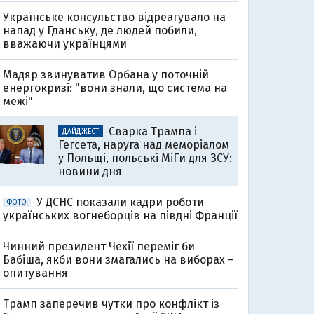
Українське консульство відреагувало на
напад у Гданську, де людей побили,
вважаючи українцями
Мадяр звинуватив Орбана у поточній
енергокризі: "вони знали, що система на
межі"
Сварка Трампа і
ДАЙДЖЕСТ
Гегсета, наруга над меморіалом
у Польщі, польські МіГи для ЗСУ:
новини дня
У ДСНС показали кадри роботи
ФОТО
українських вогнеборців на півдні Франції
Чинний президент Чехії переміг би
Бабіша, якби вони змагались на виборах –
опитування
Трамп заперечив чутки про конфлікт із