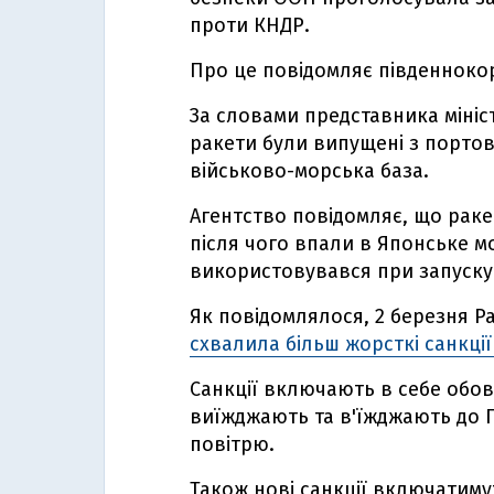
проти КНДР.
Про це повідомляє південноко
За словами представника мініс
ракети були випущені з портов
військово-морська база.
Агентство повідомляє, що ракет
після чого впали в Японське мо
використовувався при запуску
Як повідомлялося, 2 березня 
схвалила більш жорсткі санкції
Санкції включають в себе обов'
виїжджають та в'їжджають до П
повітрю.
Також нові санкції включатиму