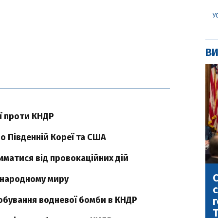
У
ВИ
ії проти КНДР
о Південній Кореї та США
иматися від провокаційних дій
С
іжнародному миру
с
г
робування водневої бомби в КНДР