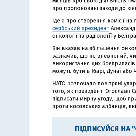
місяців про свою діяльність і
про пропоновані заходи до кін
Ідею про створення комісії на
сербський президент
Александа
онкології та радіології у Белгра
Він вказав на збільшення онко
зазначив, що не впевнений, чи
використання цих боєприпасів 
можуть бути в Ібарі, Дунаї або 
НАТО розпочало повітряні удари
того, як президент Югославії 
підписати мирну угоду, щоб пр
проти косовських албанців, як
ПІДПИСУЙСЯ НА 