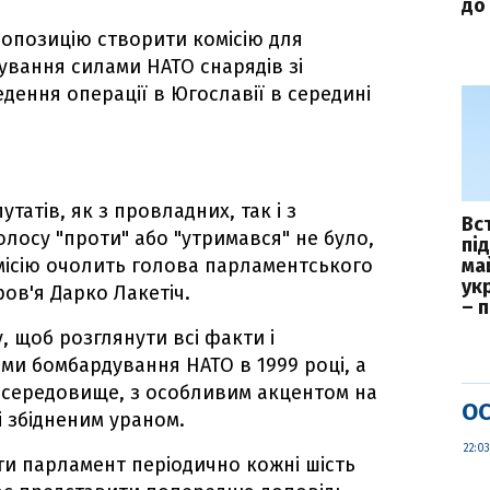
до 
ропозицію створити комісію для
сування силами НАТО снарядів зі
дення операції в Югославії в середині
татів, як з провладних, так і з
Вс
олосу "проти" або "утримався" не було,
пі
місію очолить голова парламентського
ма
укр
ов'я Дарко Лакетіч.
– 
у, щоб розглянути всі факти і
ами бомбардування НАТО в 1999 році, а
 середовище, з особливим акцентом на
ОС
і збідненим ураном.
22:03
ти парламент періодично кожні шість