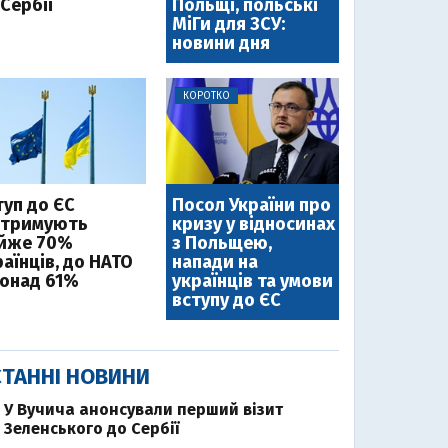
Сербії
Польщі, польські
МіГи для ЗСУ:
новини дня
КОРОТКО
туп до ЄС
Посол України про
дтримують
кризу у відносинах
йже 70%
з Польщею,
аїнців, до НАТО
напади на
понад 61%
українців та умови
вступу до ЄС
ТАННІ НОВИНИ
У Вучича анонсували перший візит
Зеленського до Сербії