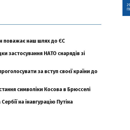
2
П
він поважає наш шлях до ЄС
дки застосування НАТО снарядів зі
роголосувати за вступ своєї країни до
стання символіки Косова в Брюсселі
Сербії на інавгурацію Путіна