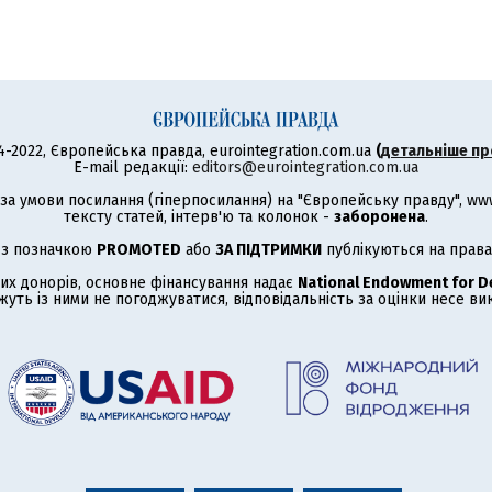
4-2022, Європейська правда, eurointegration.com.ua
(
детальніше пр
E-mail редакції:
editors@eurointegration.com.ua
а умови посилання (гіперпосилання) на "Європейську правду", www.
тексту статей, інтерв'ю та колонок -
заборонена
.
 з позначкою
PROMOTED
або
ЗА ПІДТРИМКИ
публікуються на права
их донорів, основне фінансування надає
National Endowment for 
жуть із ними не погоджуватися, відповідальність за оцінки несе в