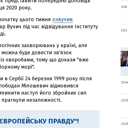
 має представити попередню доповідь
ця 2020 року.
21:49
 початку цього тижня
озвучив
р Вучич під час відвідування Інституту
21:23
ді.
логічних захворювань у країні, але
 можна буде довести зв'язок
із хворобами, тому що докази "вже
Чорному морі".
 в Сербії 24 березня 1999 року після
20:44
Слободан Мілошевич відмовився
ипинити наступ його збройних сил
і прагнули незалежності.
20:25
"ЄВРОПЕЙСЬКУ ПРАВДУ"!
20:25