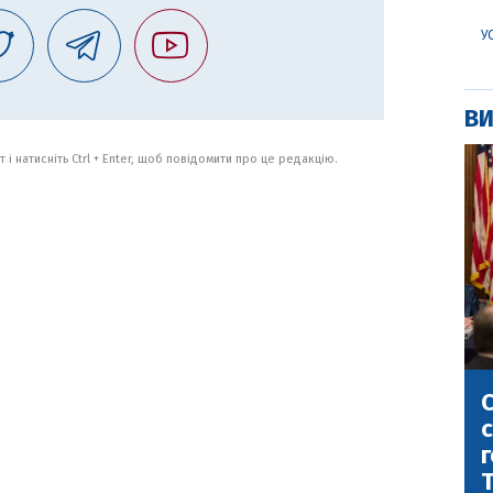
У
ВИ
 і натисніть Ctrl + Enter, щоб повідомити про це редакцію.
С
с
г