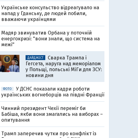
Українське консульство відреагувало на
напад у Гданську, де людей побили,
вважаючи українцями
Мадяр звинуватив Орбана у поточній
енергокризі: "вони знали, що система на
межі"
Сварка Трампа і
ДАЙДЖЕСТ
Гегсета, наруга над меморіалом
у Польщі, польські МіГи для ЗСУ:
новини дня
У ДСНС показали кадри роботи
ФОТО
українських вогнеборців на півдні Франції
Чинний президент Чехії переміг би
Бабіша, якби вони змагались на виборах –
опитування
Трамп заперечив чутки про конфлікт із