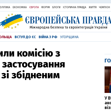
ОЛІТИКА
ЕКОНОМІКА
ЄВРОПА
ФОРУМ
БЛОГИ
ІСТОРИЧНА ПРАВДА
ЖИТТЯ
ЧЕМПІОН
Міжнародна безпека та євроінтеграція України
ОЛЬЩА
ВСТУП ДО ЄС
ВІЙНА З РФ
УГОРЩИНА
или комісію з
ГО
 застосування
 зі збідненим
У 
ан
ві