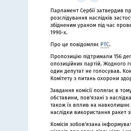
Парламент Сербії затвердив п
розслідування наслідків засто
збідненим ураном під час прове
1990-х.
Про це повідомляє
PTC
.
Пропозицію підтримали 156 депу
опозиційних партій. Жодного г
один депутат не голосував. Ко
Комітету з питань охорони здор
Завдання комісії полягає в том
обставини, пов'язані з наслідк
також їх вплив на навколишнє
наслідки використання ракет з
Комісія зобов'язана інформува