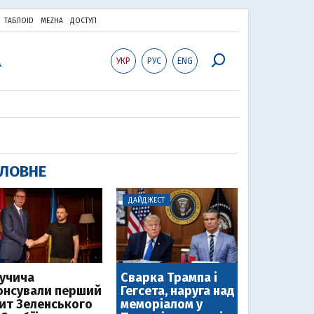
ТАБЛОID
MEZHA
ДОСТУП
УКР
РУС
ENG
ЛОВНЕ
ДАЙДЖЕСТ
Вучича
Сварка Трампа і
онсували перший
Гегсета, наруга над
зит Зеленського
меморіалом у