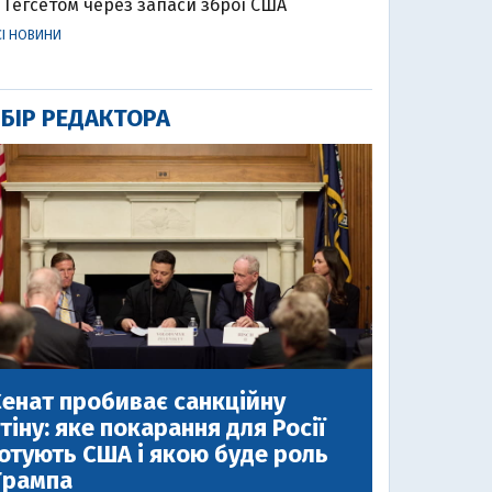
Гегсетом через запаси зброї США
СІ НОВИНИ
БІР РЕДАКТОРА
енат пробиває санкційну
тіну: яке покарання для Росії
отують США і якою буде роль
Трампа