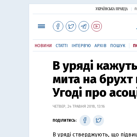
П
НОВИНИ
СТАТТІ
ІНТЕРВ'Ю
АРХІВ
ПОШУК
П
В уряді кажут
мита на брухт
Угоді про асоц
ЧЕТВЕР, 24 ТРАВНЯ 2018, 13:16
ПОДІЛИТИСЬ:
В уряді стверджують, що підв