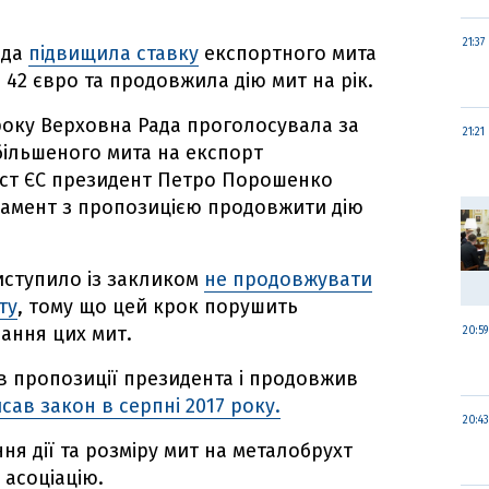
21:37
ада
підвищила ставку
експортного мита
о 42 євро та продовжила дію мит на рік.
року Верховна Рада проголосувала за
21:21
більшеного мита на експорт
тест ЄС президент Петро Порошенко
амент з пропозицією продовжити дію
иступило із закликом
не продовжувати
ту
, тому що цей крок порушить
вання цих мит.
20:59
в пропозиції президента і продовжив
сав закон в серпні 2017 року.
20:43
ня дії та розміру мит на металобрухт
 асоціацію.