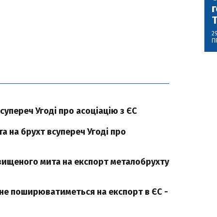
г
2
П
супереч Угоді про асоціацію з ЄС
а на брухт всупереч Угоді про
ищеного мита на експорт металобрухту
 не поширюватиметься на експорт в ЄС -