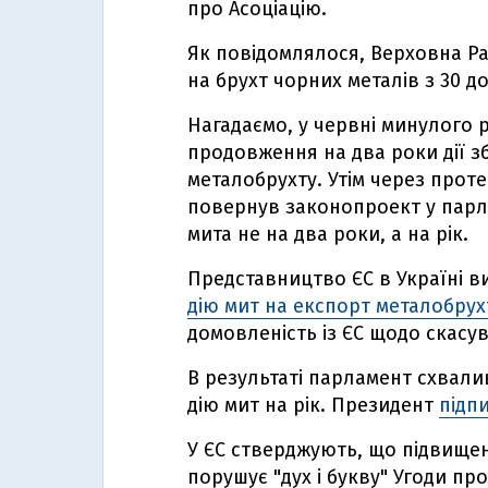
про Асоціацію.
Як повідомлялося, Верховна Р
на брухт чорних металів з 30 д
Нагадаємо, у червні минулого 
продовження на два роки дії з
металобрухту. Утім через про
повернув законопроект у парл
мита не на два роки, а на рік.
Представництво ЄС в Україні в
дію мит на експорт металобрух
домовленість із ЄС щодо скасу
В результаті парламент схвали
дію мит на рік. Президент
підпи
У ЄС стверджують, що підвищен
порушує "дух і букву" Угоди про