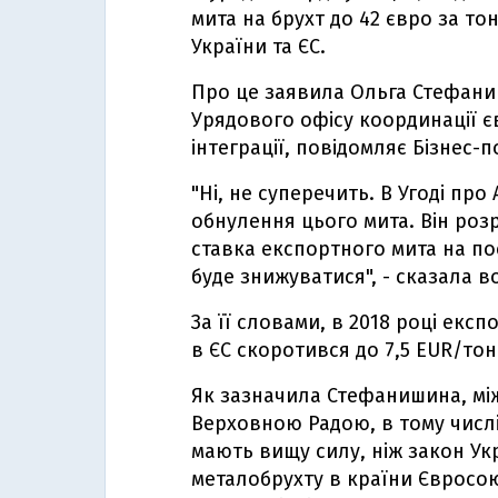
мита на брухт до 42 євро за то
України та ЄС.
Про це заявила Ольга Стефани
Урядового офісу координації є
інтеграції, повідомляє Бізнес-
"Ні, не суперечить. В Угоді про 
обнулення цього мита. Він роз
ставка експортного мита на по
буде знижуватися", - сказала в
За її словами, в 2018 році екс
в ЄС скоротився до 7,5 EUR/тон
Як зазначила Стефанишина, мі
Верховною Радою, в тому числі 
мають вищу силу, ніж закон Укр
металобрухту в країни Євросо