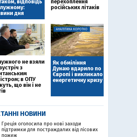
таком, відповідь
перехоплення
лужному:
російських літаків
вини дня
АНАЛІТИКА КОРОТКО
лужного не взяли
Як обміління
зустріч з
Дунаю вдарило по
итанським
Європі і викликало
ністром; в ОПУ
енергетичну кризу
уть, що він і не
тів
ТАННІ НОВИНИ
Греція оголосила про нові заходи
підтримки для постраждалих від лісових
пожеж