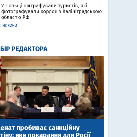
У Польщі оштрафували туристів, які
фотографували кордон з Калініградською
областю РФ
СІ НОВИНИ
БІР РЕДАКТОРА
енат пробиває санкційну
тіну: яке покарання для Росії