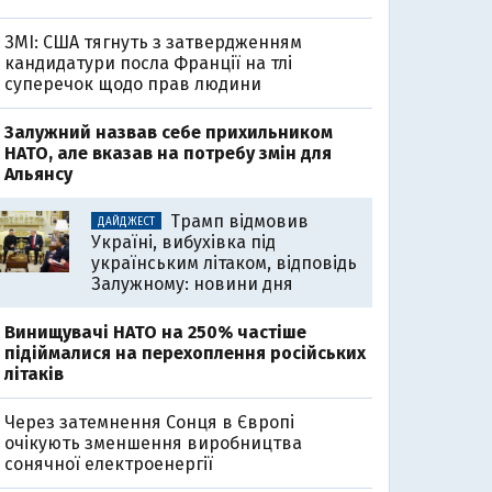
ЗМІ: США тягнуть з затвердженням
кандидатури посла Франції на тлі
суперечок щодо прав людини
Залужний назвав себе прихильником
НАТО, але вказав на потребу змін для
Альянсу
Трамп відмовив
ДАЙДЖЕСТ
Україні, вибухівка під
українським літаком, відповідь
Залужному: новини дня
Винищувачі НАТО на 250% частіше
підіймалися на перехоплення російських
літаків
Через затемнення Сонця в Європі
очікують зменшення виробництва
сонячної електроенергії