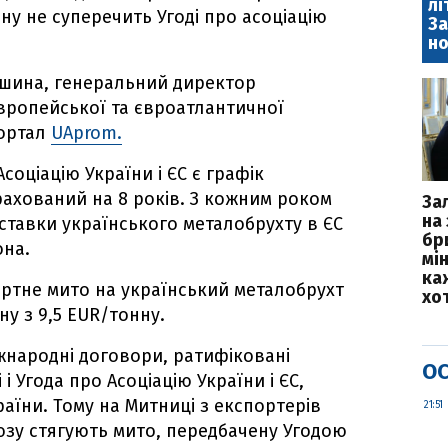
лі
нну не суперечить Угоді про асоціацію
За
но
шина, генеральний директор
вропейської та євроатлантичної
портал
UAprom.
Асоціацію України і ЄС є графік
рахований на 8 років. З кожним роком
За
на 
ставки українського металобрухту в ЄС
бр
она.
мі
каж
портне мито на український металобрухт
хо
ну з 9,5 EUR/тонну.
жнародні договори, ратифіковані
ОС
і Угода про Асоціацію України і ЄС,
аїни. Тому на Митниці з експортерів
21:51
юзу стягують мито, передбачену Угодою