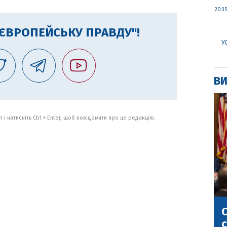
20:35
"ЄВРОПЕЙСЬКУ ПРАВДУ"!
У
ВИ
 і натисніть Ctrl + Enter, щоб повідомити про це редакцію.
С
с