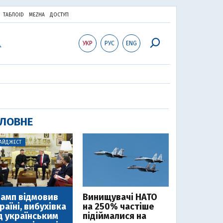
ТАБЛОID
MEZHA
ДОСТУП
УКР
РУС
ENG
ЛОВНЕ
АЙДЖЕСТ
амп відмовив
Винищувачі НАТО
раїні, вибухівка
на 250% частіше
д українським
підіймалися на