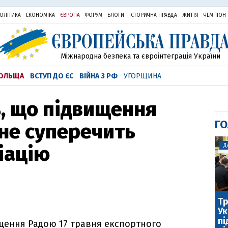
ОЛІТИКА
ЕКОНОМІКА
ЄВРОПА
ФОРУМ
БЛОГИ
ІСТОРИЧНА ПРАВДА
ЖИТТЯ
ЧЕМПІОН
Міжнародна безпека та євроінтеграція України
ОЛЬЩА
ВСТУП ДО ЄС
ВІЙНА З РФ
УГОРЩИНА
ь, що підвищення
ГО
 не суперечить
іацію
Д
Тр
Ук
пі
ищення Радою 17 травня експортного