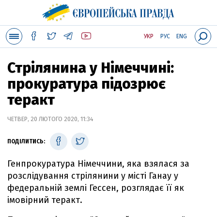
УКР
РУС
ENG
Стрілянина у Німеччині:
прокуратура підозрює
теракт
ЧЕТВЕР, 20 ЛЮТОГО 2020, 11:34
ПОДІЛИТИСЬ:
Генпрокуратура Німеччини, яка взялася за
розслідування стрілянини у місті Ганау у
федеральній землі Гессен, розглядає її як
імовірний теракт.