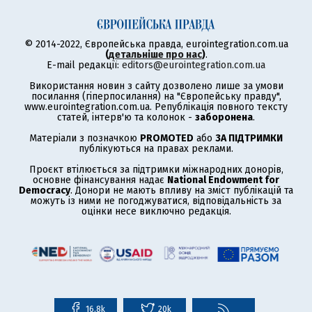
© 2014-2022, Європейська правда, eurointegration.com.ua
(
детальніше про нас
)
.
E-mail редакції:
editors@eurointegration.com.ua
Використання новин з сайту дозволено лише за умови
посилання (гіперпосилання) на "Європейську правду",
www.eurointegration.com.ua. Републікація повного тексту
статей, інтерв'ю та колонок -
заборонена
.
Матеріали з позначкою
PROMOTED
або
ЗА ПІДТРИМКИ
публікуються на правах реклами.
Проєкт втілюється за підтримки міжнародних донорів,
основне фінансування надає
National Endowment for
Democracy
. Донори не мають впливу на зміст публікацій та
можуть із ними не погоджуватися, відповідальність за
оцінки несе виключно редакція.
16,8k
20k