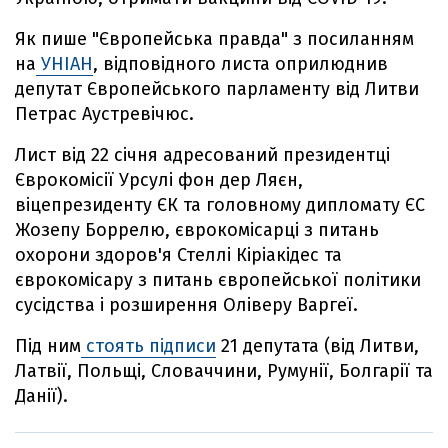
Як пише "Європейська правда" з посиланням
на
УНІАН
, відповідного листа оприлюднив
депутат Європейського парламенту від Литви
Петрас Аустревічюс.
Лист від 22 січня адресований президентці
Єврокомісії Урсулі фон дер Ляєн,
віцепрезиденту ЄК та головному дипломату ЄС
Жозепу Боррелю, єврокомісарці з питань
охорони здоров'я Стеллі Кіріакідес та
єврокомісару з питань європейської політики
сусідства і розширення Оліверу Варгеї.
Під ним
стоять підписи
21 депутата (від Литви,
Латвії, Польщі, Словаччини, Румунії, Болгарії та
Данії).