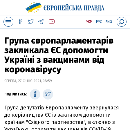
УКР
РУС
ENG
Група європарламентарів
закликала ЄС допомогти
Україні з вакцинами від
коронавірусу
СЕРЕДА, 27 СІЧНЯ 2021, 08:59
ПОДІЛИТИСЬ:
Група депутатів Європарламенту звернулася
до керівництва ЄС із закликом допомогти
країнам "Східного партнерства", включно з
Україною, отримати вакцини від COVID-19.