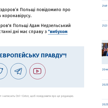
21:49
 здоров’я Польщі повідомило про
в коронавірусу.
оров'я Польщі Адам Недзельський
21:23
станні дні має справу з
"вибухом
"ЄВРОПЕЙСЬКУ ПРАВДУ"!
20:44
20:25
 і натисніть Ctrl + Enter, щоб повідомити про це редакцію.
20:25