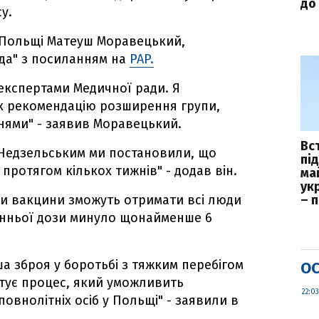
до 
у.
р Польщі Матеуш Моравецький,
да" з посиланням на
PAP.
 експертами Медичної ради. Я
їх рекомендацію розширення групи,
ями" - заявив Моравецький.
Вс
Недзельським ми постановили, що
пі
ротягом кількох тижнів" - додав він.
ма
укр
зи вакцини зможуть отримати всі люди
– 
станньої дози минуло щонайменше 6
 зброя у боротьбі з тяжким перебігом
ОС
отує процес, який уможливить
22:03
овнолітніх осіб у Польщі" - заявили в