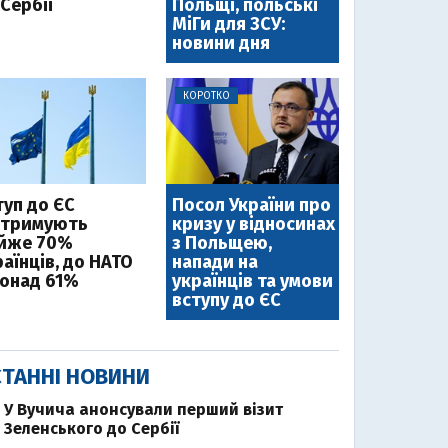
Сербії
Польщі, польські
МіГи для ЗСУ:
новини дня
КОРОТКО
туп до ЄС
Посол України про
дтримують
кризу у відносинах
йже 70%
з Польщею,
аїнців, до НАТО
напади на
понад 61%
українців та умови
вступу до ЄС
ТАННІ НОВИНИ
У Вучича анонсували перший візит
Зеленського до Сербії