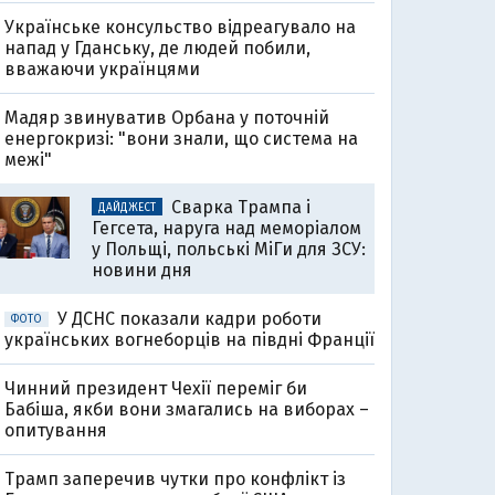
Українське консульство відреагувало на
напад у Гданську, де людей побили,
вважаючи українцями
Мадяр звинуватив Орбана у поточній
енергокризі: "вони знали, що система на
межі"
Сварка Трампа і
ДАЙДЖЕСТ
Гегсета, наруга над меморіалом
у Польщі, польські МіГи для ЗСУ:
новини дня
У ДСНС показали кадри роботи
ФОТО
українських вогнеборців на півдні Франції
Чинний президент Чехії переміг би
Бабіша, якби вони змагались на виборах –
опитування
Трамп заперечив чутки про конфлікт із