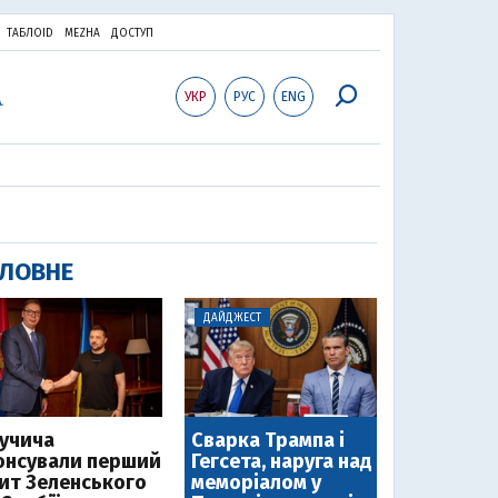
ТАБЛОID
MEZHA
ДОСТУП
УКР
РУС
ENG
ЛОВНЕ
ДАЙДЖЕСТ
Вучича
Сварка Трампа і
онсували перший
Гегсета, наруга над
зит Зеленського
меморіалом у