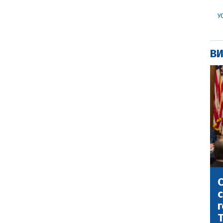
У
ВИ
С
с
г