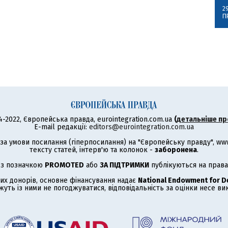
2
П
4-2022, Європейська правда, eurointegration.com.ua
(
детальніше пр
E-mail редакції:
editors@eurointegration.com.ua
а умови посилання (гіперпосилання) на "Європейську правду", www.
тексту статей, інтерв'ю та колонок -
заборонена
.
 з позначкою
PROMOTED
або
ЗА ПІДТРИМКИ
публікуються на права
их донорів, основне фінансування надає
National Endowment for 
жуть із ними не погоджуватися, відповідальність за оцінки несе в