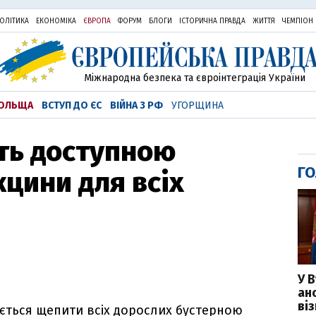
ОЛІТИКА
ЕКОНОМІКА
ЄВРОПА
ФОРУМ
БЛОГИ
ІСТОРИЧНА ПРАВДА
ЖИТТЯ
ЧЕМПІОН
Міжнародна безпека та євроінтеграція України
ОЛЬЩА
ВСТУП ДО ЄС
ВІЙНА З РФ
УГОРЩИНА
ть доступною
ГО
кцини для всіх
У 
ан
ві
ується щепити всіх дорослих бустерною