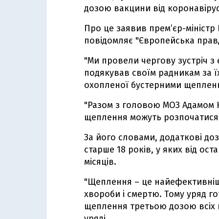
дозою вакцини від коронавірус
Про це заявив прем’єр-мініст
повідомляє "Європейська прав
"Ми провели чергову зустріч з
подякував своїм радникам за 
охопленої бустерними щепленн
"Разом з головою МОЗ Адамом 
щеплення можуть розпочатися п
За його словами, додаткові до
старше 18 років, у яких від о
місяців.
"Щеплення – це найефективніша
хвороби і смертю. Тому уряд г
щеплення третьою дозою всіх п
уряді.