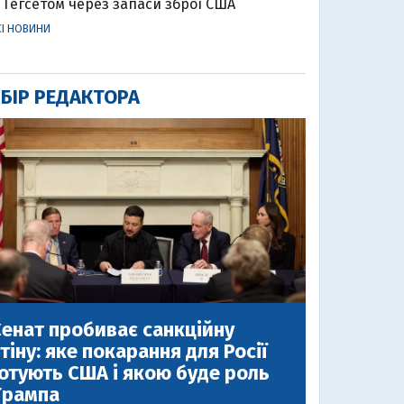
Гегсетом через запаси зброї США
СІ НОВИНИ
БІР РЕДАКТОРА
енат пробиває санкційну
тіну: яке покарання для Росії
отують США і якою буде роль
Трампа