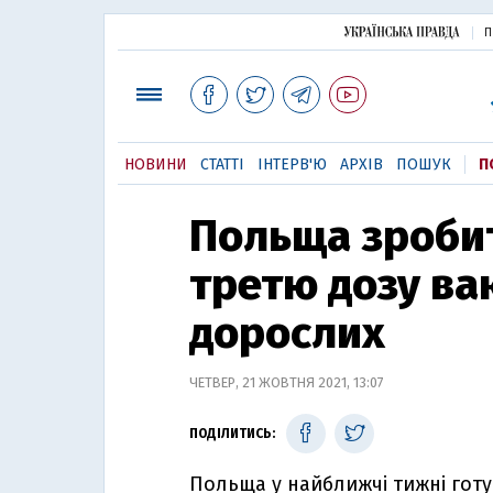
П
НОВИНИ
СТАТТІ
ІНТЕРВ'Ю
АРХІВ
ПОШУК
П
Польща зроби
третю дозу ва
дорослих
ЧЕТВЕР, 21 ЖОВТНЯ 2021, 13:07
ПОДІЛИТИСЬ:
Польща у найближчі тижні гот