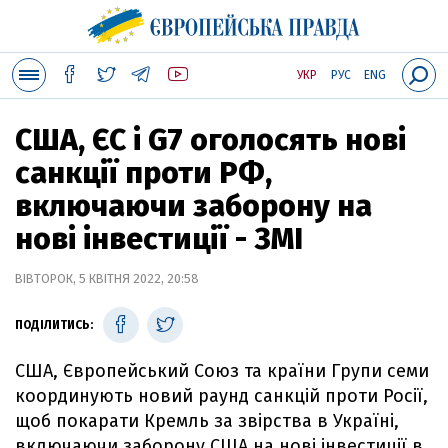
УКР
РУС
ENG
США, ЄС і G7 оголосять нові
санкції проти РФ,
включаючи заборону на
нові інвестиції - ЗМІ
ВІВТОРОК, 5 КВІТНЯ 2022, 20:58
ПОДІЛИТИСЬ:
США, Європейський Союз та країни Групи семи
координують новий раунд санкцій проти Росії,
щоб покарати Кремль за звірства в Україні,
включаючи заборону США на нові інвестиції в