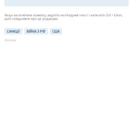
Якщо ви помітили помилку, виділіть необхідний текст і натисніть Ctrl + Enter,
щоб повідомити про це редакцію.
САНКЦІЇ
ВІЙНА З РФ
США
РЕКЛАМА: