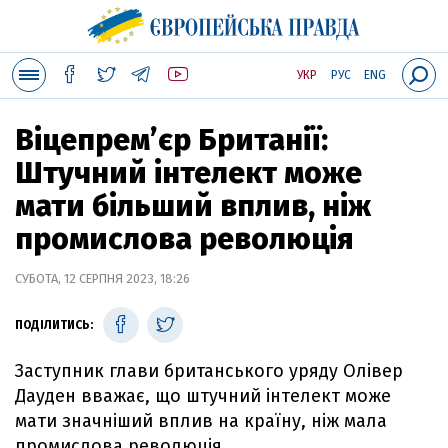
УКР
РУС
ENG
Віцепрем’єр Британії:
Штучний інтелект може
мати більший вплив, ніж
промислова революція
СУБОТА, 12 СЕРПНЯ 2023, 18:26
ПОДІЛИТИСЬ:
Заступник глави британського уряду Олівер
Дауден вважає, що штучний інтелект може
мати значніший вплив на країну, ніж мала
промислова революція.