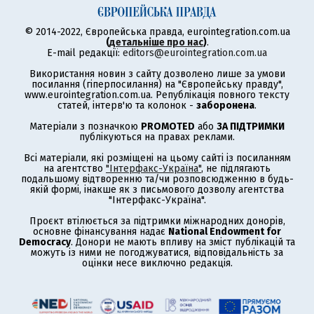
© 2014-2022, Європейська правда, eurointegration.com.ua
(
детальніше про нас
)
.
E-mail редакції:
editors@eurointegration.com.ua
Використання новин з сайту дозволено лише за умови
посилання (гіперпосилання) на "Європейську правду",
www.eurointegration.com.ua. Републікація повного тексту
статей, інтерв'ю та колонок -
заборонена
.
Матеріали з позначкою
PROMOTED
або
ЗА ПІДТРИМКИ
публікуються на правах реклами.
Всі матеріали, які розміщені на цьому сайті із посиланням
на агентство
"Інтерфакс-Україна"
, не підлягають
подальшому відтворенню та/чи розповсюдженню в будь-
якій формі, інакше як з письмового дозволу агентства
"Інтерфакс-Україна".
Проєкт втілюється за підтримки міжнародних донорів,
основне фінансування надає
National Endowment for
Democracy
. Донори не мають впливу на зміст публікацій та
можуть із ними не погоджуватися, відповідальність за
оцінки несе виключно редакція.