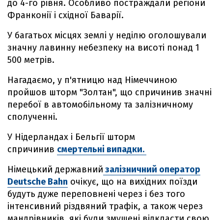
до 4-го рівня. Особливо постраждали регіони
Франконії і східної Баварії.
У багатьох місцях землі у неділю оголошували
значну лавинну небезпеку на висоті понад 1
500 метрів.
Нагадаємо, у п'ятницю над Німеччиною
пройшов шторм "Золтан", що спричинив значні
перебої в автомобільному та залізничному
сполученні.
У Нідерландах і Бельгії шторм
спричинив
смертельні випадки.
Німецький державний
залізничний оператор
Deutsche Bahn
очікує, що на вихідних поїзди
будуть дуже переповнені через і без того
інтенсивний різдвяний трафік, а також через
мандрівників, які були змушені відкласти свою