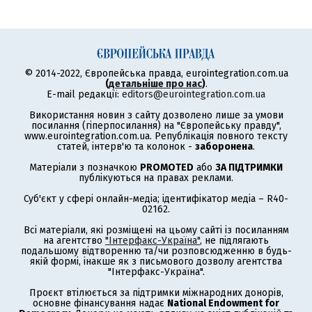
© 2014-2022, Європейська правда, eurointegration.com.ua
(
детальніше про нас
)
.
E-mail редакції:
editors@eurointegration.com.ua
Використання новин з сайту дозволено лише за умови
посилання (гіперпосилання) на "Європейську правду",
www.eurointegration.com.ua. Републікація повного тексту
статей, інтерв'ю та колонок -
заборонена
.
Матеріали з позначкою
PROMOTED
або
ЗА ПІДТРИМКИ
публікуються на правах реклами.
Суб'єкт у сфері онлайн-медіа; ідентифікатор медіа – R40-
02162.
Всі матеріали, які розміщені на цьому сайті із посиланням
на агентство
"Інтерфакс-Україна"
, не підлягають
подальшому відтворенню та/чи розповсюдженню в будь-
якій формі, інакше як з письмового дозволу агентства
"Інтерфакс-Україна".
Проєкт втілюється за підтримки міжнародних донорів,
основне фінансування надає
National Endowment for