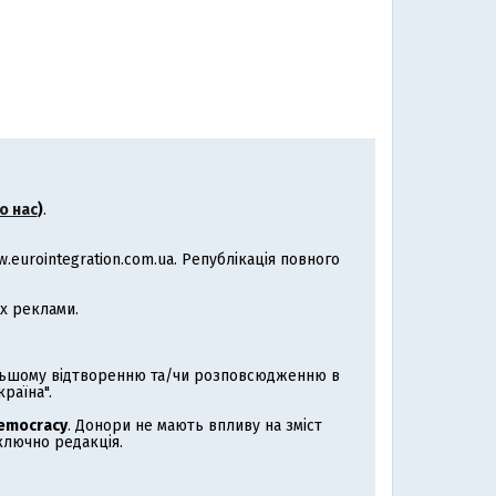
о нас
)
.
eurointegration.com.ua. Републікація повного
х реклами.
альшому відтворенню та/чи розповсюдженню в
раїна".
Democracy
. Донори не мають впливу на зміст
иключно редакція.