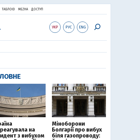
ТАБЛОID
MEZHA
ДОСТУП
УКР
РУС
ENG
ЛОВНЕ
раїна
Міноборони
дреагувала на
Болгарії про вибух
цидент з вибухом
біля газопроводу: