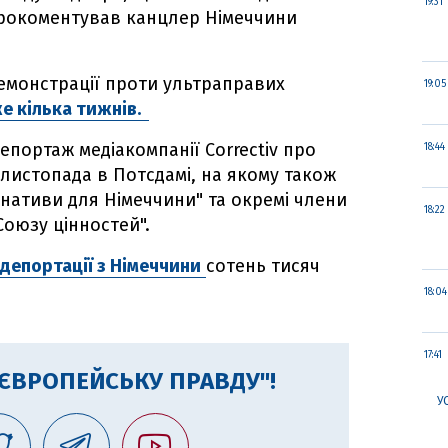
19:31
– прокоментував канцлер Німеччини
демонстрації проти ультраправих
19:05
е кілька тижнів.
епортаж медіакомпанії Correctiv про
18:44
 листопада в Потсдамі, на якому також
рнативи для Німеччини" та окремі члени
18:22
Союзу цінностей".
депортації з Німеччини
сотень тисяч
18:04
17:41
"ЄВРОПЕЙСЬКУ ПРАВДУ"!
У