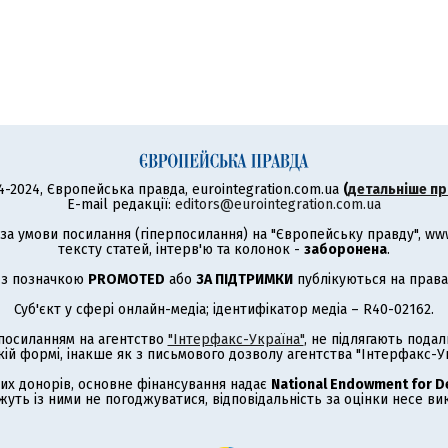
4-2024, Європейська правда, eurointegration.com.ua
(
детальніше пр
E-mail редакції:
editors@eurointegration.com.ua
а умови посилання (гіперпосилання) на "Європейську правду", www.
тексту статей, інтерв'ю та колонок -
заборонена
.
 з позначкою
PROMOTED
або
ЗА ПІДТРИМКИ
публікуються на права
Суб'єкт у сфері онлайн-медіа; ідентифікатор медіа – R40-02162.
з посиланням на агентство
"Інтерфакс-Україна"
, не підлягають под
кій формі, інакше як з письмового дозволу агентства "Інтерфакс-Ук
их донорів, основне фінансування надає
National Endowment for 
жуть із ними не погоджуватися, відповідальність за оцінки несе в