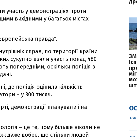
дро
и участь у демонстраціях проти
цими вихідними у багатьох містах
"Європейська правда".
нутрішніх справ, по території країни
ЗМ
яких сукупно взяли участь понад 480
Іс
ть попередніми, оскільки поліція з
пр
міг
дані.
мо
шт
і, де поліція оцінила кількість
атори – у 300 тисяч.
рті, демонстрації планували і на
ОС
19:48
ологія – це те, чому більше ніколи не
 Тож дуже добре, що стільки людей