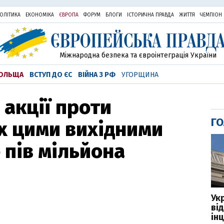
ОЛІТИКА
ЕКОНОМІКА
ЄВРОПА
ФОРУМ
БЛОГИ
ІСТОРИЧНА ПРАВДА
ЖИТТЯ
ЧЕМПІОН
Міжнародна безпека та євроінтеграція України
ОЛЬЩА
ВСТУП ДО ЄС
ВІЙНА З РФ
УГОРЩИНА
 акції проти
ГО
х цими вихідними
пів мільйона
Ук
ві
ін