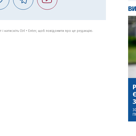
ВИ
 і натисніть Ctrl + Enter, щоб повідомити про це редакцію.
Р
Є
З
3
П