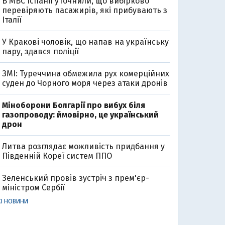
В МВС Іспанії уточнили, що вибірково
перевіряють пасажирів, які прибувають з
Італії
У Кракові чоловік, що напав на українську
пару, здався поліції
ЗМІ: Туреччина обмежила рух комерційних
суден до Чорного моря через атаки дронів
Міноборони Болгарії про вибух біля
газопроводу: ймовірно, це український
дрон
Литва розглядає можливість придбання у
Південній Кореї систем ППО
Зеленський провів зустріч з прем'єр-
міністром Сербії
СІ НОВИНИ