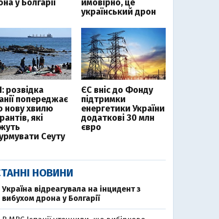
на у Болгарії
ймовірно, це
український дрон
І: розвідка
ЄС вніс до Фонду
панії попереджає
підтримки
о нову хвилю
енергетики України
рантів, які
додаткові 30 млн
жуть
євро
урмувати Сеуту
ТАННІ НОВИНИ
Україна відреагувала на інцидент з
вибухом дрона у Болгарії