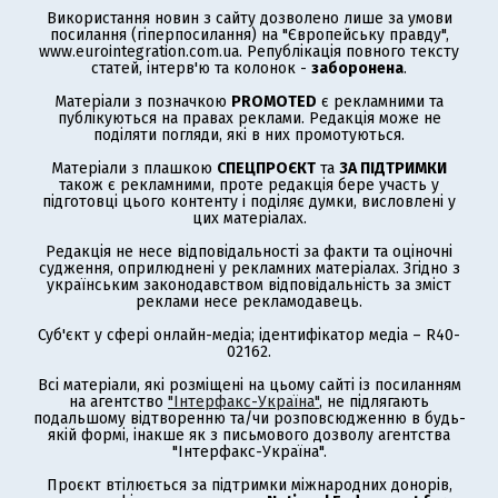
Використання новин з сайту дозволено лише за умови
посилання (гіперпосилання) на "Європейську правду",
www.eurointegration.com.ua. Републікація повного тексту
статей, інтерв'ю та колонок -
заборонена
.
Матеріали з позначкою
PROMOTED
є рекламними та
публікуються на правах реклами. Редакція може не
поділяти погляди, які в них промотуються.
Матеріали з плашкою
СПЕЦПРОЄКТ
та
ЗА ПІДТРИМКИ
також є рекламними, проте редакція бере участь у
підготовці цього контенту і поділяє думки, висловлені у
цих матеріалах.
Редакція не несе відповідальності за факти та оціночні
судження, оприлюднені у рекламних матеріалах. Згідно з
українським законодавством відповідальність за зміст
реклами несе рекламодавець.
Суб'єкт у сфері онлайн-медіа; ідентифікатор медіа – R40-
02162.
Всі матеріали, які розміщені на цьому сайті із посиланням
на агентство
"Інтерфакс-Україна"
, не підлягають
подальшому відтворенню та/чи розповсюдженню в будь-
якій формі, інакше як з письмового дозволу агентства
"Інтерфакс-Україна".
Проєкт втілюється за підтримки міжнародних донорів,