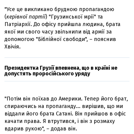
"Усе це викликано брудною пропагандою
(
керівної партії
) "Грузинської мрії" та
Патріархії. До офісу прийшла людина, брата
якої ми свого часу звільнили від армії за
допомогою "Біблійної свободи", – пояснив
Хвічія.
Президентка Грузії впевнена, що в країні не
допустять проросійського уряду
"Потім він поїхав до Америки. Тепер його брат,
спираючись на пропаганду... вирішив, що ми
віддали його брата Сатані. Він прийшов в офіс
качати права. Я втрутився, і він з розмаху
вдарив рукою", – додав він.