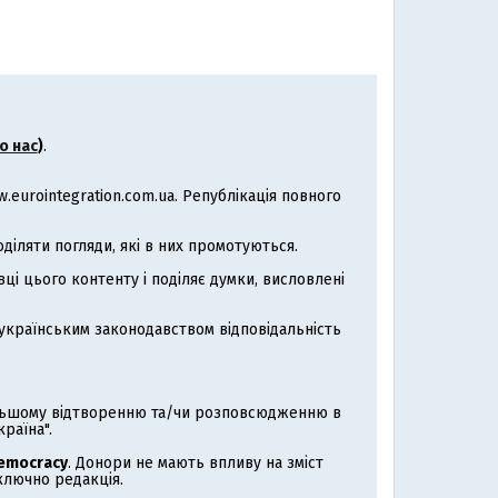
о нас
)
.
eurointegration.com.ua. Републікація повного
іляти погляди, які в них промотуються.
ці цього контенту і поділяє думки, висловлені
з українським законодавством відповідальність
альшому відтворенню та/чи розповсюдженню в
раїна".
Democracy
. Донори не мають впливу на зміст
иключно редакція.