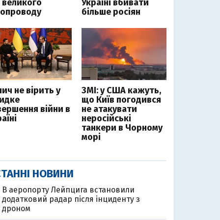
д великого
Україні вбивати
зопроводу
більше росіян
ич не вірить у
ЗМІ: у США кажуть,
идке
що Київ погодився
вершення війни в
не атакувати
аїні
неросійські
танкери в Чорному
морі
ТАННІ НОВИНИ
В аеропорту Лейпцига встановили
додатковий радар після інциденту з
дроном