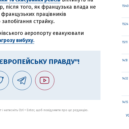
р, після того, як французька влада не
15:40
 французьких працівників
 запобігання страйку.
15:24
шинівського аеропорту евакуювали
агрозу вибуху.
15:11
"ЄВРОПЕЙСЬКУ ПРАВДУ"!
14:51
14:32
14:15
 і натисніть Ctrl + Enter, щоб повідомити про це редакцію.
У