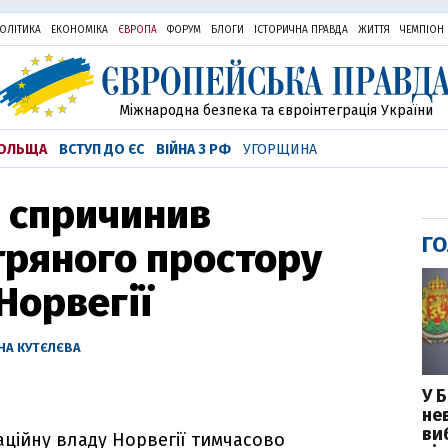
ОЛІТИКА
ЕКОНОМІКА
ЄВРОПА
ФОРУМ
БЛОГИ
ІСТОРИЧНА ПРАВДА
ЖИТТЯ
ЧЕМПІОН
Міжнародна безпека та євроінтеграція України
ОЛЬЩА
ВСТУП ДО ЄС
ВІЙНА З РФ
УГОРЩИНА
й спричинив
ГО
тряного простору
Норвегії
НА КУТЄЛЄВА
У Б
не
ви
аційну владу Норвегії тимчасово