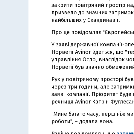
закрити повітряний простір на
призвело до значних затримок 
найбільших у Скандинавії.
Про це повідомляє "Європейсь
У заяві державної компанії-оп
Норвегії Avinor йдеться, що "т
управління Осло, внаслідок чог
Норвегії був значно обмежений
Рух у повітряному просторі бу
через три години, але затримк
заяві компанії. Пріоритет буде
речниця Avinor Катрін Фуглеса
"Мине багато часу, перш ніж м
роботи", – додала вона.
Раніше повідомляли, що
затрим