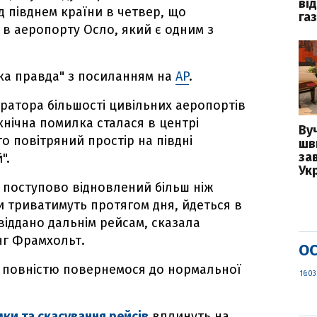
ві
д півднем країни в четвер, що
га
в аеропорту Осло, який є одним з
ка правда" з посиланням на
AP
.
ератора більшості цивільних аеропортів
ехнічна помилка сталася в центрі
Вуч
о повітряний простір на півдні
шв
за
".
Укр
в поступово відновлений більш ніж
и триватимуть протягом дня, йдеться в
 віддано дальнім рейсам, сказала
нг Фрамхольт.
ОС
и повністю повернемося до нормальної
16:03
ки та скасування рейсів
вплинуть на