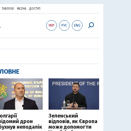
ТАБЛОID
MEZHA
ДОСТУП
УКР
РУС
ENG
ЛОВНЕ
олгарії
Зеленський
відомий дрон
відповів, як Європа
бухнув неподалік
може допомогти