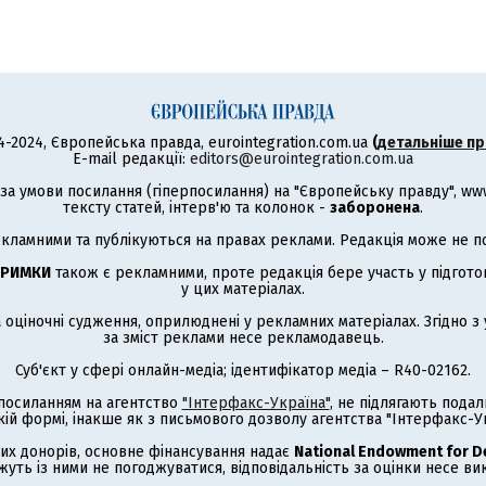
4-2024, Європейська правда, eurointegration.com.ua
(
детальніше пр
E-mail редакції:
editors@eurointegration.com.ua
а умови посилання (гіперпосилання) на "Європейську правду", www.
тексту статей, інтерв'ю та колонок -
заборонена
.
кламними та публікуються на правах реклами. Редакція може не под
ТРИМКИ
також є рекламними, проте редакція бере участь у підготов
у цих матеріалах.
а оціночні судження, оприлюднені у рекламних матеріалах. Згідно 
за зміст реклами несе рекламодавець.
Суб'єкт у сфері онлайн-медіа; ідентифікатор медіа – R40-02162.
з посиланням на агентство
"Інтерфакс-Україна"
, не підлягають под
кій формі, інакше як з письмового дозволу агентства "Інтерфакс-Ук
их донорів, основне фінансування надає
National Endowment for 
жуть із ними не погоджуватися, відповідальність за оцінки несе в