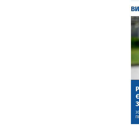
ВИ
Р
Є
З
3
П