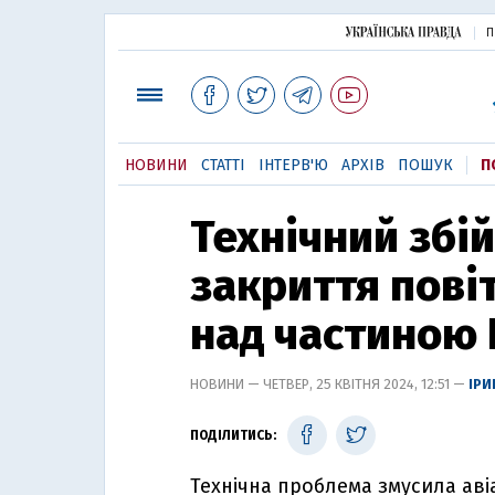
П
НОВИНИ
СТАТТІ
ІНТЕРВ'Ю
АРХІВ
ПОШУК
П
Технічний збі
закриття пові
над частиною 
НОВИНИ — ЧЕТВЕР, 25 КВІТНЯ 2024, 12:51 —
ІРИ
ПОДІЛИТИСЬ:
Технічна проблема змусила аві