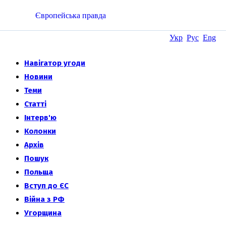
Європейська правда
Укр
Рус
Eng
Навігатор угоди
Новини
Теми
Статті
Інтерв'ю
Колонки
Архів
Пошук
Польща
Вступ до ЄС
Війна з РФ
Угорщина