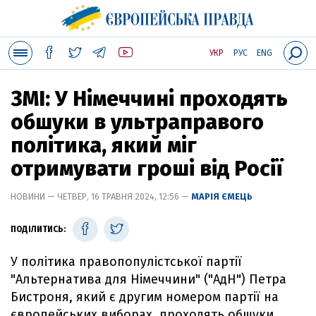
УКР
РУС
ENG
ЗМІ: У Німеччині проходять
обшуки в ультраправого
політика, який міг
отримувати гроші від Росії
НОВИНИ — ЧЕТВЕР, 16 ТРАВНЯ 2024, 12:56 —
МАРІЯ ЄМЕЦЬ
ПОДІЛИТИСЬ:
У політика правопопулістської партії
"Альтернатива для Німеччини" ("АдН") Петра
Бистроня, який є другим номером партії на
європейських виборах, проходять обшуки.