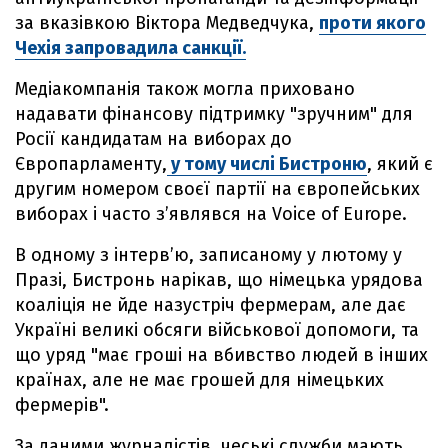
за вказівкою Віктора Медведчука,
проти якого
Чехія запровадила санкції.
Медіакомпанія також могла приховано
надавати фінансову підтримку "зручним" для
Росії кандидатам на виборах до
Європарламенту,
у тому числі Бистроню
, який є
другим номером своєї партії на європейських
виборах і часто з’являвся на Voice of Europe.
В одному з інтерв’ю, записаному у лютому у
Празі, Бистронь нарікав, що німецька урядова
коаліція не йде назустріч фермерам, але дає
Україні великі обсяги військової допомоги, та
що уряд "має гроші на вбивство людей в інших
країнах, але не має грошей для німецьких
фермерів".
За даними журналістів, чеські служби мають