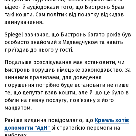
відео- й аудіодокази того, що Бистронь брав
такі кошти. Сам політик від початку відкидав
звинувачення.
Spiegel зазначає, що Бистронь багато років був
особисто знайомий з Медведчуком та навіть
приїздив до нього у гості.
Подальше розслідування має встановити, чи
Бистронь порушив німецьке законодавство. За
чинними правилами, для доведення
порушення потрібно буде встановити не лише
те, що депутат взяв кошти, але й що це було в
обмін на певну послугу, пов’язану з його
мандатом.
Раніше видання повідомляло, що
Кремль хотів
допомогти "АдН"
зі стратегією перемоги на
виборах.