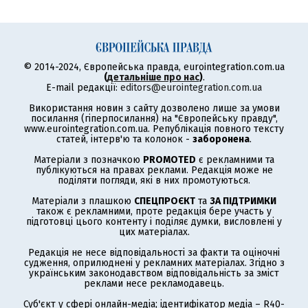
© 2014-2024, Європейська правда, eurointegration.com.ua
(
детальніше про нас
)
.
E-mail редакції:
editors@eurointegration.com.ua
Використання новин з сайту дозволено лише за умови
посилання (гіперпосилання) на "Європейську правду",
www.eurointegration.com.ua. Републікація повного тексту
статей, інтерв'ю та колонок -
заборонена
.
Матеріали з позначкою
PROMOTED
є рекламними та
публікуються на правах реклами. Редакція може не
поділяти погляди, які в них промотуються.
Матеріали з плашкою
СПЕЦПРОЄКТ
та
ЗА ПІДТРИМКИ
також є рекламними, проте редакція бере участь у
підготовці цього контенту і поділяє думки, висловлені у
цих матеріалах.
Редакція не несе відповідальності за факти та оціночні
судження, оприлюднені у рекламних матеріалах. Згідно з
українським законодавством відповідальність за зміст
реклами несе рекламодавець.
Суб'єкт у сфері онлайн-медіа; ідентифікатор медіа – R40-