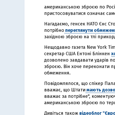
американською зброєю по Росії,
пристосовуватися означає саме
Нагадаємо, генсек НАТО Єнс С
потрібно
переглянути обмеженн
західною зброєю на тлі прикор
Нещодавно газета New York Ti
секретар США Ентоні Блінкен
х
дозволено завдавати ударів по
зброєю. Він хоче переконати 
обмеження.
Повідомлялося, що спікер Пал
вважає, що Штати
мають дозво
вважає за потрібне", коменту
американською зброєю по терит
Дивіться також
відеоблог "Євр