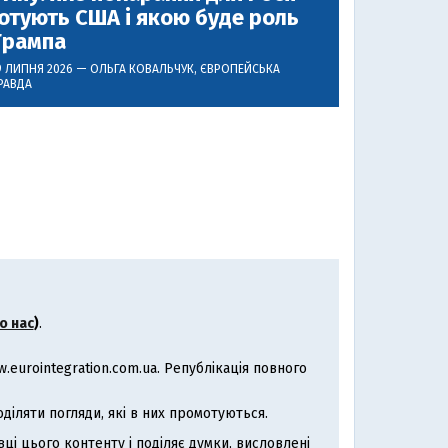
отують США і якою буде роль
Трампа
9 ЛИПНЯ 2026 —
ОЛЬГА КОВАЛЬЧУК
, ЄВРОПЕЙСЬКА
РАВДА
о нас
)
.
eurointegration.com.ua. Републікація повного
іляти погляди, які в них промотуються.
ці цього контенту і поділяє думки, висловлені