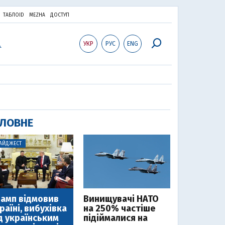
ТАБЛОID
MEZHA
ДОСТУП
УКР
РУС
ENG
ЛОВНЕ
АЙДЖЕСТ
амп відмовив
Винищувачі НАТО
раїні, вибухівка
на 250% частіше
д українським
підіймалися на