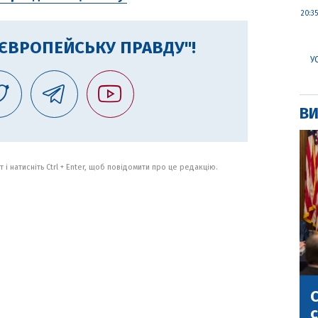
20:35
"ЄВРОПЕЙСЬКУ ПРАВДУ"!
У
ВИ
 і натисніть Ctrl + Enter, щоб повідомити про це редакцію.
С
с