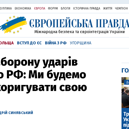
ОЛІТИКА
ЕКОНОМІКА
ЄВРОПА
ФОРУМ
БЛОГИ
ІСТОРИЧНА ПРАВДА
ЖИТТЯ
ЧЕМПІОН
Міжнародна безпека та євроінтеграція України
ОЛЬЩА
ВСТУП ДО ЄС
ВІЙНА З РФ
УГОРЩИНА
аборону ударів
ГО
о РФ: Ми будемо
коригувати свою
Д
ДРІЙ СИНЯВСЬКИЙ
Тр
Ук
пі