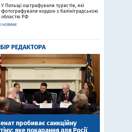
У Польщі оштрафували туристів, які
фотографували кордон з Калініградською
областю РФ
СІ НОВИНИ
БІР РЕДАКТОРА
енат пробиває санкційну
тіну: яке покарання для Росії