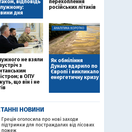
таком, відповідь
перехоплення
лужному:
російських літаків
вини дня
АНАЛІТИКА КОРОТКО
лужного не взяли
Як обміління
зустріч з
Дунаю вдарило по
итанським
Європі і викликало
ністром; в ОПУ
енергетичну кризу
уть, що він і не
тів
ТАННІ НОВИНИ
Греція оголосила про нові заходи
підтримки для постраждалих від лісових
пожеж