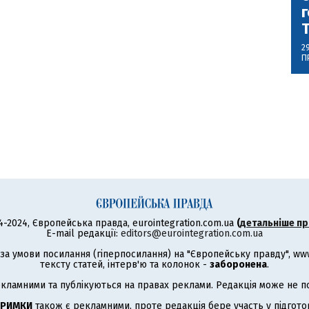
г
2
П
4-2024, Європейська правда, eurointegration.com.ua
(
детальніше пр
E-mail редакції:
editors@eurointegration.com.ua
а умови посилання (гіперпосилання) на "Європейську правду", www.
тексту статей, інтерв'ю та колонок -
заборонена
.
кламними та публікуються на правах реклами. Редакція може не под
ТРИМКИ
також є рекламними, проте редакція бере участь у підготов