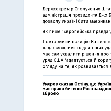
Держсекретар Сполучених Штаті
адміністрація президента Джо
дозволу Україні бити американ
Як пише "Європейська правда"
Повторивши позицію Вашингтона
надає можливість для таких уд
має сам ухвалити рішення про т
уряд США "адаптується й кориг
огляду на те, як розвивається 
Умєров сказав Остіну, що Украї
має право бити по Росії західн
зброєю