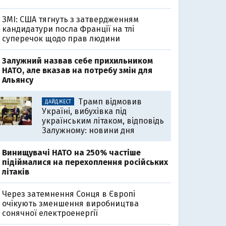
ЗМІ: США тягнуть з затвердженням
кандидатури посла Франції на тлі
суперечок щодо прав людини
Залужний назвав себе прихильником
НАТО, але вказав на потребу змін для
Альянсу
Трамп відмовив
ДАЙДЖЕСТ
Україні, вибухівка під
українським літаком, відповідь
Залужному: новини дня
Винищувачі НАТО на 250% частіше
підіймалися на перехоплення російських
літаків
Через затемнення Сонця в Європі
очікують зменшення виробництва
сонячної електроенергії