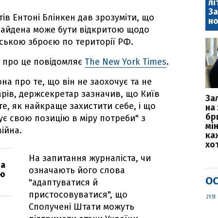
лі
За
в Ентоні Блінкен дав зрозуміти, що
но
 Байдена може бути відкритою щодо
ською зброєю по території РФ.
, про це повідомляє
The New York Times
.
 про те, що він не заохочує та не
арів, держсекретар зазначив, що Київ
За
е, як найкраще захистити себе, і що
на 
бр
ує свою позицію в міру потреби" з
мі
війна.
каж
хо
На запитання журналіста, чи
на
означають його слова
ою
ОС
"адаптуватися й
пристосовуватися", що
21:51
Сполучені Штати можуть