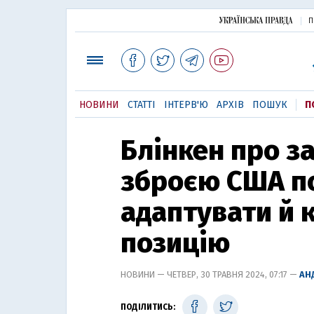
П
НОВИНИ
СТАТТІ
ІНТЕРВ'Ю
АРХІВ
ПОШУК
П
Блінкен про з
зброєю США п
адаптувати й 
позицію
НОВИНИ — ЧЕТВЕР, 30 ТРАВНЯ 2024, 07:17 —
АН
ПОДІЛИТИСЬ: