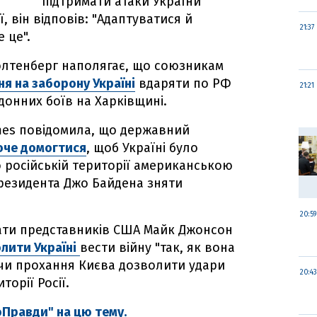
підтримати атаки України
 він відповів: "Адаптуватися й
21:37
 це".
толтенберг наполягає, що союзникам
я на заборону Україні
вдаряти по РФ
21:21
донних боїв на Харківщині.
mes повідомила, що державний
оче домогтися
, щоб Україні було
 російській території американською
президента Джо Байдена зняти
20:59
ати представників США Майк Джонсон
лити Україні
вести війну "так, як вона
ючи прохання Києва дозволити удари
20:43
орії Росії.
оПравди" на цю тему.