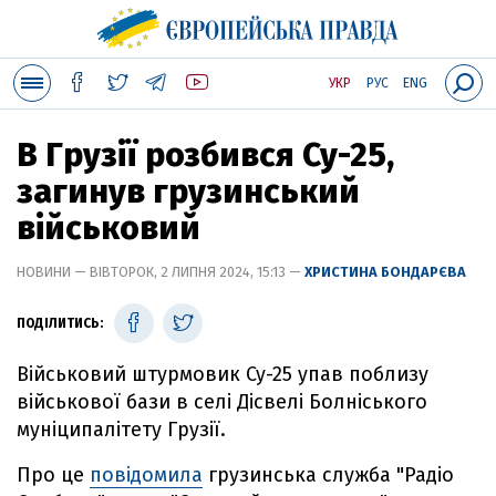
УКР
РУС
ENG
В Грузії розбився Су-25,
загинув грузинський
військовий
НОВИНИ — ВІВТОРОК, 2 ЛИПНЯ 2024, 15:13 —
ХРИСТИНА БОНДАРЄВА
ПОДІЛИТИСЬ:
Військовий штурмовик Су-25 упав поблизу
військової бази в селі Дісвелі Болніського
муніципалітету Грузії.
Про це
повідомила
грузинська служба "Радіо