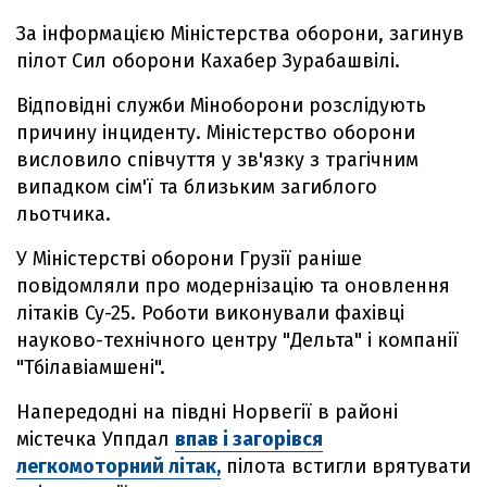
За інформацією Міністерства оборони, загинув
пілот Сил оборони Кахабер Зурабашвілі.
Відповідні служби Міноборони розслідують
причину інциденту. Міністерство оборони
висловило співчуття у зв'язку з трагічним
випадком сім'ї та близьким загиблого
льотчика.
У Міністерстві оборони Грузії раніше
повідомляли про модернізацію та оновлення
літаків Су-25. Роботи виконували фахівці
науково-технічного центру "Дельта" і компанії
"Тбілавіамшені".
Напередодні на півдні Норвегії в районі
містечка Уппдал
впав і загорівся
легкомоторний літак,
пілота встигли врятувати