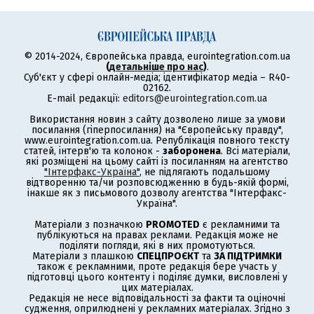
© 2014-2024, Європейська правда, eurointegration.com.ua
(
детальніше про нас
)
.
Суб'єкт у сфері онлайн-медіа; ідентифікатор медіа – R40-
02162.
E-mail редакції:
editors@eurointegration.com.ua
Використання новин з сайту дозволено лише за умови
посилання (гіперпосилання) на "Європейську правду",
www.eurointegration.com.ua. Републікація повного тексту
статей, інтерв'ю та колонок -
заборонена
. Всі матеріали,
які розміщені на цьому сайті із посиланням на агентство
"Інтерфакс-Україна"
, не підлягають подальшому
відтворенню та/чи розповсюдженню в будь-якій формі,
інакше як з письмового дозволу агентства "Інтерфакс-
Україна".
Матеріали з позначкою
PROMOTED
є рекламними та
публікуються на правах реклами. Редакція може не
поділяти погляди, які в них промотуються.
Матеріали з плашкою
СПЕЦПРОЄКТ
та
ЗА ПІДТРИМКИ
також є рекламними, проте редакція бере участь у
підготовці цього контенту і поділяє думки, висловлені у
цих матеріалах.
Редакція не несе відповідальності за факти та оціночні
судження, оприлюднені у рекламних матеріалах. Згідно з