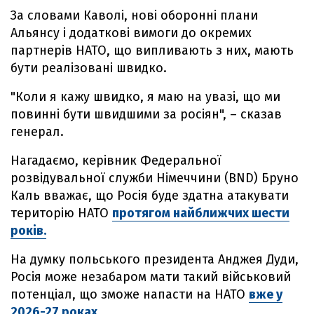
За словами Каволі, нові оборонні плани
Альянсу і додаткові вимоги до окремих
партнерів НАТО, що випливають з них, мають
бути реалізовані швидко.
"Коли я кажу швидко, я маю на увазі, що ми
повинні бути швидшими за росіян", – сказав
генерал.
Нагадаємо, керівник Федеральної
розвідувальної служби Німеччини (BND) Бруно
Каль вважає, що Росія буде здатна атакувати
територію НАТО
протягом найближчих шести
років.
На думку польського президента Анджея Дуди,
Росія може незабаром мати такий військовий
потенціал, що зможе напасти на НАТО
вже у
2026-27 роках
.