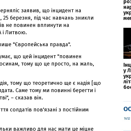
ро
на
ерняліс заявив, що інцидент на
ук
, 25 березня, під час навчань зникли
ме
ів не повинен вплинути на
 і Литвою.
 пише "Європейська правда".
думає, що цей інцидент "повинен
синам, тому що це просто, на жаль,
Ін
у Л
ук
лі
едія, тому що теоретично ще є надія [що
бо
лдата. Саме тому ми повинні берегти і
і", – сказав він.
ОС
ття солдатів пов'язані з постійним
16:52
ільки важливо для нас мати це міцне