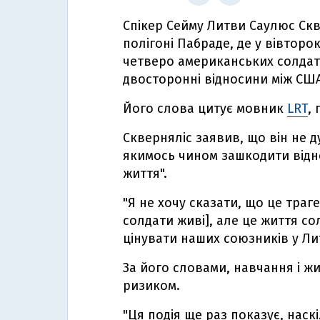
Спікер Сейму Литви Саулюс Скв
полігоні Пабраде, де у вівторок
четверо американських солдат
двосторонні відносини між США
Його слова цитує мовник
LRT
,
Скверняліс заявив, що він не 
якимось чином зашкодити відно
життя".
"Я не хочу сказати, що це траг
солдати живі], але це життя со
цінувати наших союзників у Литв
За його словами, навчання і жи
ризиком.
"Ця подія ще раз показує, наск