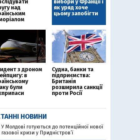
зслідувати
вибори у Франції і
ругу над
як уряд хоче
раїнським
цьому запобігти
моріалом
цидент з дроном
Судна, банки та
ейпцигу: в
підприємства:
раїнському
Британія
таку були
розширила санкції
єприпаси
проти Росії
ТАННІ НОВИНИ
У Молдові готуються до потенційної нової
газової кризи у Придністров’ї