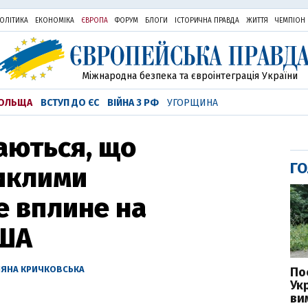
ОЛІТИКА
ЕКОНОМІКА
ЄВРОПА
ФОРУМ
БЛОГИ
ІСТОРИЧНА ПРАВДА
ЖИТТЯ
ЧЕМПІОН
Міжнародна безпека та євроінтеграція України
ОЛЬЩА
ВСТУП ДО ЄС
ВІЙНА З РФ
УГОРЩИНА
ваються, що
ГО
никлими
е вплине на
США
ЛЯНА КРИЧКОВСЬКА
По
Ук
ви