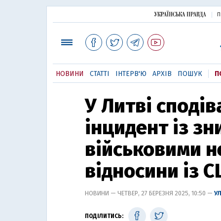
П
НОВИНИ
СТАТТІ
ІНТЕРВ'Ю
АРХІВ
ПОШУК
П
У Литві споді
інцидент із з
військовими н
відносини із 
НОВИНИ — ЧЕТВЕР, 27 БЕРЕЗНЯ 2025, 10:50 —
У
ПОДІЛИТИСЬ: