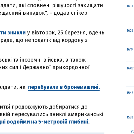
лдати, які сповнені рішучості захищати
16:33
ещасний випадок", – додав спікер
16:28
ти зникли
у вівторок, 25 березня, вдень
браде, що неподалік від кордону з
16:19
ські та іноземні війська, а також
них сил і Державної прикордонної
16:02
лдати, які
перебували в бронемашині,
15:45
Литві продовжують добиратися до
якій пересувались зниклі американські
15:28
дні водойми на 5-метровій глибині
.
У