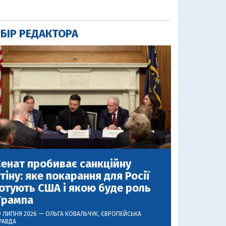
БІР РЕДАКТОРА
енат пробиває санкційну
тіну: яке покарання для Росії
отують США і якою буде роль
Трампа
9 ЛИПНЯ 2026 —
ОЛЬГА КОВАЛЬЧУК
, ЄВРОПЕЙСЬКА
РАВДА