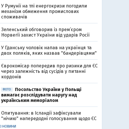
У Румунії на тлі енергокризи погодили
механізм обмеження промислових
споживачів
Зеленський обговорив із прем’єром
Норвегії захист України від ударів Росії
У Гданську чоловік напав на українця та
двох поляків, яких назвав "бандерівцями"
Єврокомісар попередив про ризики для ЄС
через залежність від сусідів у питанні
кордонів
Посольство України у Польщі
ФОТО
вимагає розслідувати наругу над
українським меморіалом
Опитування: в Ісландії зафіксували
"нічию" напередодні голосування щодо ЄС
СІ НОВИНИ