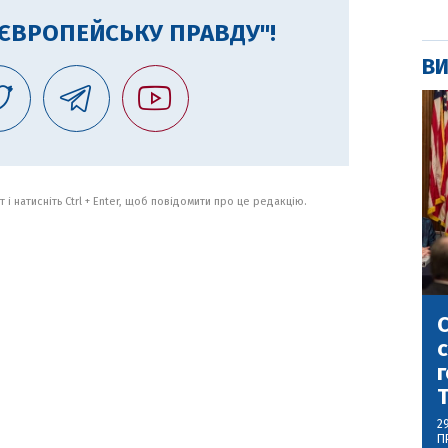
"ЄВРОПЕЙСЬКУ ПРАВДУ"!
ВИ
 і натисніть Ctrl + Enter, щоб повідомити про це редакцію.
С
с
г
2
П