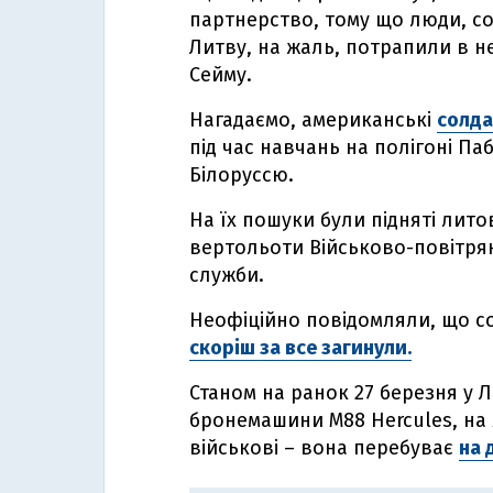
партнерство, тому що люди, со
Литву, на жаль, потрапили в н
Сейму.
Нагадаємо, американські
солда
під час навчань на полігоні Па
Білоруссю.
На їх пошуки були підняті литов
вертольоти Військово-повітря
служби.
Неофіційно повідомляли, що со
скоріш за все загинули.
Станом на ранок 27 березня у 
бронемашини M88 Hercules, на 
військові – вона перебуває
на 