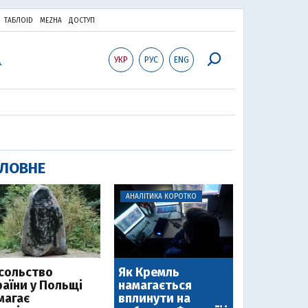
ТАБЛОID
MEZHA
ДОСТУП
УКР
РУС
ENG
ЛОВНЕ
АНАЛІТИКА КОРОТКО
сольство
Як Кремль
раїни у Польщі
намагається
магає
вплинути на