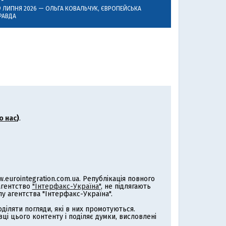
9 ЛИПНЯ 2026 —
ОЛЬГА КОВАЛЬЧУК
, ЄВРОПЕЙСЬКА
РАВДА
о нас
)
.
eurointegration.com.ua. Републікація повного
 агентство
"Інтерфакс-Україна"
, не підлягають
 агентства "Інтерфакс-Україна".
іляти погляди, які в них промотуються.
ці цього контенту і поділяє думки, висловлені