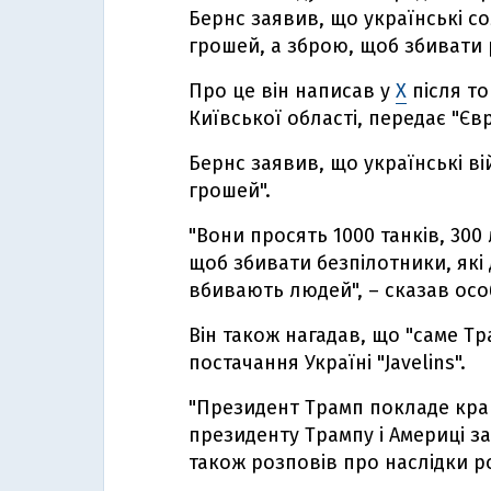
Бернс заявив, що українські с
грошей, а зброю, щоб збивати 
Про це він написав у
Х
після то
Київської області, передає "Єв
Бернс заявив, що українські ві
грошей".
"Вони просять 1000 танків, 300 
щоб збивати безпілотники, які д
вбивають людей", – сказав ос
Він також нагадав, що "саме Тр
постачання Україні "Javelins".
"Президент Трамп покладе край ц
президенту Трампу і Америці за
також розповів про наслідки рос