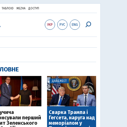
ТАБЛОID
MEZHA
ДОСТУП
УКР
РУС
ENG
ЛОВНЕ
ДАЙДЖЕСТ
Вучича
Сварка Трампа і
онсували перший
Гегсета, наруга над
зит Зеленського
меморіалом у