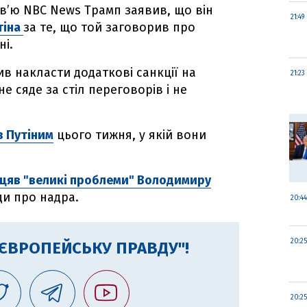
рв’ю NBC News Трамп заявив, що він
21:49
тіна
за те, що той заговорив про
ні.
в накласти додаткові санкції на
21:23
е сяде за стіл переговорів і не
з Путіним
цього тижня, у якій вони
цяв "великі проблеми" Володимиру
ди про надра.
20:44
20:25
"ЄВРОПЕЙСЬКУ ПРАВДУ"!
20:25