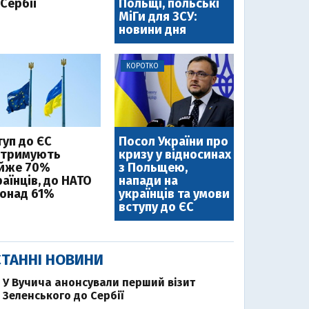
Сербії
Польщі, польські
МіГи для ЗСУ:
новини дня
КОРОТКО
туп до ЄС
Посол України про
дтримують
кризу у відносинах
йже 70%
з Польщею,
аїнців, до НАТО
напади на
понад 61%
українців та умови
вступу до ЄС
ТАННІ НОВИНИ
У Вучича анонсували перший візит
Зеленського до Сербії