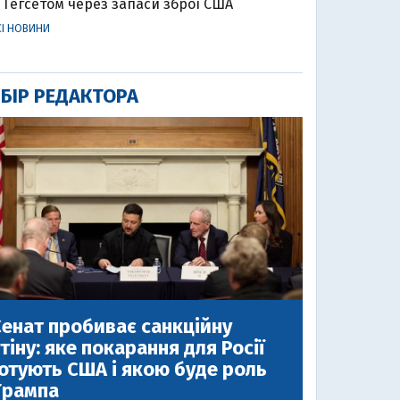
Гегсетом через запаси зброї США
СІ НОВИНИ
БІР РЕДАКТОРА
енат пробиває санкційну
тіну: яке покарання для Росії
отують США і якою буде роль
Трампа