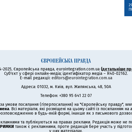
2
П
4-2025, Європейська правда, eurointegration.com.ua
(
детальніше пр
Суб'єкт у сфері онлайн-медіа; ідентифікатор медіа – R40-02162.
E-mail редакції:
editors@eurointegration.com.ua
Адреса: 01032, м. Київ, вул. Жилянська, 48, 50А
Телефон: +380 95 641 22 07
а умови посилання (гіперпосилання) на "Європейську правду", www.
нена
. Всі матеріали, які розміщені на цьому сайті із посиланням на
озповсюдженню в будь-якій формі, інакше як з письмового дозволу
кламними та публікуються на правах реклами. Редакція може не под
ТРИМКИ
також є рекламними, проте редакція бере участь у підготов
у цих матеріалах.