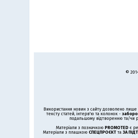
© 201
Використання новин з сайту дозволено лише з
тексту статей, інтерв'ю та колонок -
заборо
подальшому відтворенню та/чи р
Матеріали з позначкою
PROMOTED
є ре
Матеріали з плашкою
СПЕЦПРОЄКТ
та
ЗА ПІД