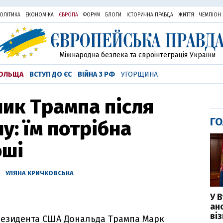
ОЛІТИКА
ЕКОНОМІКА
ЄВРОПА
ФОРУМ
БЛОГИ
ІСТОРИЧНА ПРАВДА
ЖИТТЯ
ЧЕМПІОН
Міжнародна безпека та євроінтеграція України
ОЛЬЩА
ВСТУП ДО ЄС
ВІЙНА З РФ
УГОРЩИНА
ик Трампа після
ГО
ну: їм потрібна
оші
 —
УЛЯНА КРИЧКОВСЬКА
У 
ан
ві
резидента США Дональда Трампа Марк