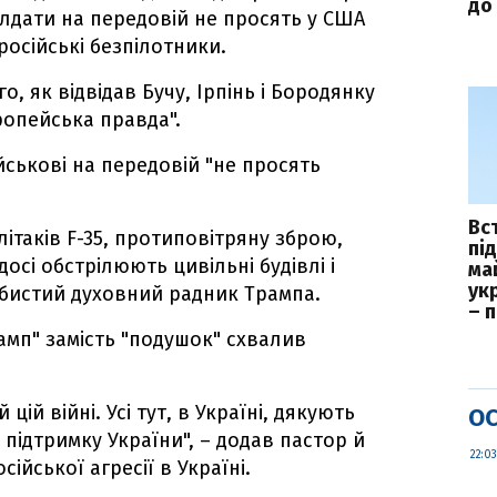
до 
олдати на передовій не просять у США
російські безпілотники.
го, як відвідав Бучу, Ірпінь і Бородянку
ропейська правда".
йськові на передовій "не просять
Вс
літаків F-35, протиповітряну зброю,
пі
осі обстрілюють цивільні будівлі і
ма
укр
обистий духовний радник Трампа.
– 
амп" замість "подушок" схвалив
ій війні. Усі тут, в Україні, дякують
ОС
 підтримку України", – додав пастор й
22:03
ійської агресії в Україні.