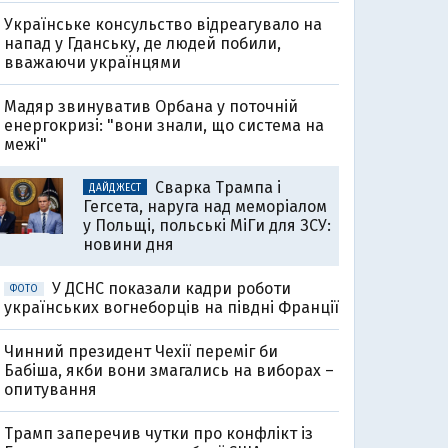
Українське консульство відреагувало на
напад у Гданську, де людей побили,
вважаючи українцями
Мадяр звинуватив Орбана у поточній
енергокризі: "вони знали, що система на
межі"
Сварка Трампа і
ДАЙДЖЕСТ
Гегсета, наруга над меморіалом
у Польщі, польські МіГи для ЗСУ:
новини дня
У ДСНС показали кадри роботи
ФОТО
українських вогнеборців на півдні Франції
Чинний президент Чехії переміг би
Бабіша, якби вони змагались на виборах –
опитування
Трамп заперечив чутки про конфлікт із