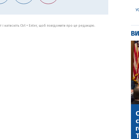
У
 і натисніть Ctrl + Enter, щоб повідомити про це редакцію.
ВИ
С
с
г