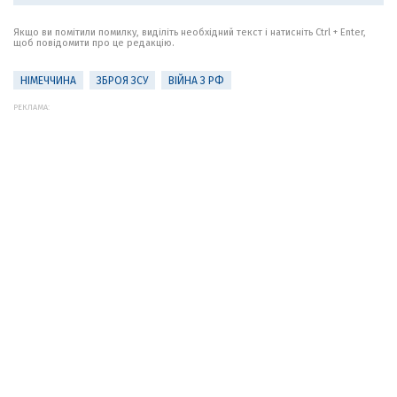
Якщо ви помітили помилку, виділіть необхідний текст і натисніть Ctrl + Enter,
щоб повідомити про це редакцію.
НІМЕЧЧИНА
ЗБРОЯ ЗСУ
ВІЙНА З РФ
РЕКЛАМА: