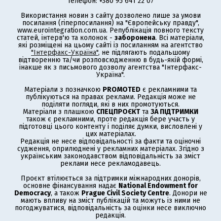
Телефон: +380 95 641 22 07
Використання новин з сайту дозволено лише за умови
посилання (гіперпосилання) на "Європейську правду",
www.eurointegration.com.ua. Републікація повного тексту
статей, інтерв'ю та колонок -
заборонена
. Всі матеріали,
які розміщені на цьому сайті із посиланням на агентство
"Інтерфакс-Україна"
, не підлягають подальшому
відтворенню та/чи розповсюдженню в будь-якій формі,
інакше як з письмового дозволу агентства "Інтерфакс-
Україна".
Матеріали з позначкою
PROMOTED
є рекламними та
публікуються на правах реклами. Редакція може не
поділяти погляди, які в них промотуються.
Матеріали з плашкою
СПЕЦПРОЄКТ
та
ЗА ПІДТРИМКИ
також є рекламними, проте редакція бере участь у
підготовці цього контенту і поділяє думки, висловлені у
цих матеріалах.
Редакція не несе відповідальності за факти та оціночні
судження, оприлюднені у рекламних матеріалах. Згідно з
українським законодавством відповідальність за зміст
реклами несе рекламодавець.
Проєкт втілюється за підтримки міжнародних донорів,
основне фінансування надає
National Endowment for
Democracy
, а також
Prague Civil Society Centre
. Донори не
мають впливу на зміст публікацій та можуть із ними не
погоджуватися, відповідальність за оцінки несе виключно
редакція.