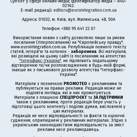
Суб'єкт у сфері онлайн-медіа; ідентифікатор медіа – R40-
02162.
E-mail редакції:
editors@eurointegration.com.ua
Адреса: 01032, м. Київ, вул. Жилянська, 48, 50А
Телефон: +380 95 641 22 07
Використання новин з сайту дозволено лише за умови
посилання (гіперпосилання) на "Європейську правду",
www.eurointegration.com.ua. Републікація повного тексту
статей, інтерв'ю та колонок -
заборонена
. Всі матеріали,
які розміщені на цьому сайті із посиланням на агентство
"Інтерфакс-Україна"
, не підлягають подальшому
відтворенню та/чи розповсюдженню в будь-якій формі,
інакше як з письмового дозволу агентства "Інтерфакс-
Україна".
Матеріали з позначкою
PROMOTED
є рекламними та
публікуються на правах реклами. Редакція може не
поділяти погляди, які в них промотуються.
Матеріали з плашкою
СПЕЦПРОЄКТ
та
ЗА ПІДТРИМКИ
також є рекламними, проте редакція бере участь у
підготовці цього контенту і поділяє думки, висловлені у
цих матеріалах.
Редакція не несе відповідальності за факти та оціночні
судження, оприлюднені у рекламних матеріалах. Згідно з
українським законодавством відповідальність за зміст
реклами несе рекламодавець.