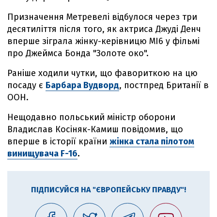
Призначення Метревелі відбулося через три
десятиліття після того, як актриса Джуді Денч
вперше зіграла жінку-керівницю МІ6 у фільмі
про Джеймса Бонда "Золоте око".
Раніше ходили чутки, що фавориткою на цю
посаду є
Барбара Вудворд
, постпред Британії в
ООН.
Нещодавно польський міністр оборони
Владислав Косіняк-Камиш повідомив, що
вперше в історії країни
жінка стала пілотом
винищувача F-16
.
ПІДПИСУЙСЯ НА "ЄВРОПЕЙСЬКУ ПРАВДУ"!