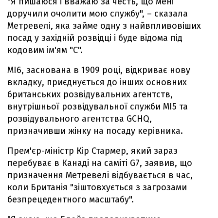
"Я пишаюся і вважаю за честь, що мені
доручили очолити мою службу", – сказала
Метревелі, яка займе одну з найвпливовіших
посад у західній розвідці і буде відома під
кодовим ім'ям "C".
MI6, заснована в 1909 році, відкриває нову
вкладку, приєднується до інших основних
британських розвідувальних агентств,
внутрішньої розвідувальної служби MI5 та
розвідувального агентства GCHQ,
призначивши жінку на посаду керівника.
Прем'єр-міністр Кір Стармер, який зараз
перебуває в Канаді на саміті G7, заявив, що
призначення Метревелі відбувається в час,
коли Британія "зіштовхується з загрозами
безпрецедентного масштабу".