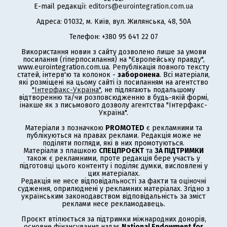
E-mail редакції:
editors@eurointegration.com.ua
Адреса: 01032, м. Київ, вул. Жилянська, 48, 50А
Телефон: +380 95 641 22 07
Використання новин з сайту дозволено лише за умови
посилання (гіперпосилання) на "Європейську правду",
www.eurointegration.com.ua. Републікація повного тексту
статей, інтерв'ю та колонок -
заборонена
. Всі матеріали,
які розміщені на цьому сайті із посиланням на агентство
"Інтерфакс-Україна"
, не підлягають подальшому
відтворенню та/чи розповсюдженню в будь-якій формі,
інакше як з письмового дозволу агентства "Інтерфакс-
Україна".
Матеріали з позначкою
PROMOTED
є рекламними та
публікуються на правах реклами. Редакція може не
поділяти погляди, які в них промотуються.
Матеріали з плашкою
СПЕЦПРОЄКТ
та
ЗА ПІДТРИМКИ
також є рекламними, проте редакція бере участь у
підготовці цього контенту і поділяє думки, висловлені у
цих матеріалах.
Редакція не несе відповідальності за факти та оціночні
судження, оприлюднені у рекламних матеріалах. Згідно з
українським законодавством відповідальність за зміст
реклами несе рекламодавець.
Проєкт втілюється за підтримки міжнародних донорів,
основне фінансування надає
National Endowment for