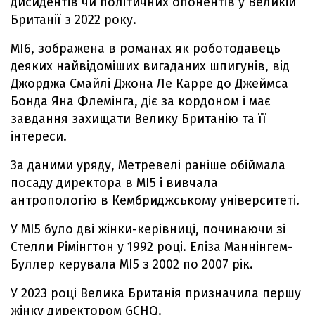
дисидентів чи політичних опонентів у Великій
Британії з 2022 року.
MI6, зображена в романах як роботодавець
деяких найвідоміших вигаданих шпигунів, від
Джорджа Смайлі Джона Ле Карре до Джеймса
Бонда Яна Флемінга, діє за кордоном і має
завдання захищати Велику Британію та її
інтереси.
За даними уряду, Метревелі раніше обіймала
посаду директора в MI5 і вивчала
антропологію в Кембриджському університеті.
У МІ5 було дві жінки-керівниці, починаючи зі
Стелли Рімінгтон у 1992 році. Еліза Маннінгем-
Буллер керувала МІ5 з 2002 по 2007 рік.
У 2023 році Велика Британія призначила першу
жінку директором GCHQ.