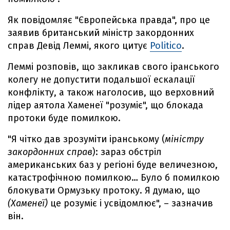
Як повідомляє "Європейська правда", про це
заявив британський міністр закордонних
справ Девід Леммі, якого цитує
Politico
.
Леммі розповів, що закликав свого іранського
колегу не допустити подальшої ескалації
конфлікту, а також наголосив, що верховний
лідер аятола Хаменеї "розуміє", що блокада
протоки буде помилкою.
"Я чітко дав зрозуміти іранському (
міністру
закордонних справ
): зараз обстріл
американських баз у регіоні буде величезною,
катастрофічною помилкою… Було б помилкою
блокувати Ормузьку протоку. Я думаю, що
(Хаменеї)
це розуміє і усвідомлює", – зазначив
він.