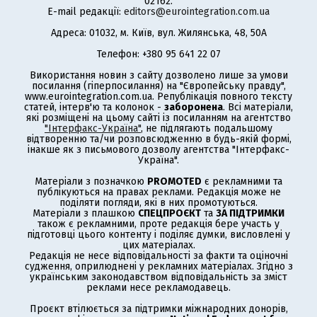
02162.
E-mail редакції:
editors@eurointegration.com.ua
Адреса: 01032, м. Київ, вул. Жилянська, 48, 50А
Телефон: +380 95 641 22 07
Використання новин з сайту дозволено лише за умови
посилання (гіперпосилання) на "Європейську правду",
www.eurointegration.com.ua. Републікація повного тексту
статей, інтерв'ю та колонок -
заборонена
. Всі матеріали,
які розміщені на цьому сайті із посиланням на агентство
"Інтерфакс-Україна"
, не підлягають подальшому
відтворенню та/чи розповсюдженню в будь-якій формі,
інакше як з письмового дозволу агентства "Інтерфакс-
Україна".
Матеріали з позначкою
PROMOTED
є рекламними та
публікуються на правах реклами. Редакція може не
поділяти погляди, які в них промотуються.
Матеріали з плашкою
СПЕЦПРОЄКТ
та
ЗА ПІДТРИМКИ
також є рекламними, проте редакція бере участь у
підготовці цього контенту і поділяє думки, висловлені у
цих матеріалах.
Редакція не несе відповідальності за факти та оціночні
судження, оприлюднені у рекламних матеріалах. Згідно з
українським законодавством відповідальність за зміст
реклами несе рекламодавець.
Проєкт втілюється за підтримки міжнародних донорів,