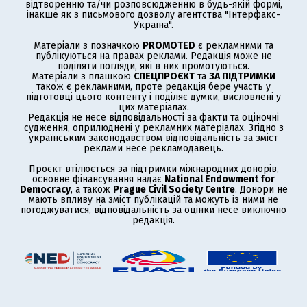
відтворенню та/чи розповсюдженню в будь-якій формі,
інакше як з письмового дозволу агентства "Інтерфакс-
Україна".
Матеріали з позначкою
PROMOTED
є рекламними та
публікуються на правах реклами. Редакція може не
поділяти погляди, які в них промотуються.
Матеріали з плашкою
СПЕЦПРОЄКТ
та
ЗА ПІДТРИМКИ
також є рекламними, проте редакція бере участь у
підготовці цього контенту і поділяє думки, висловлені у
цих матеріалах.
Редакція не несе відповідальності за факти та оціночні
судження, оприлюднені у рекламних матеріалах. Згідно з
українським законодавством відповідальність за зміст
реклами несе рекламодавець.
Проєкт втілюється за підтримки міжнародних донорів,
основне фінансування надає
National Endowment for
Democracy
, а також
Prague Civil Society Centre
. Донори не
мають впливу на зміст публікацій та можуть із ними не
погоджуватися, відповідальність за оцінки несе виключно
редакція.