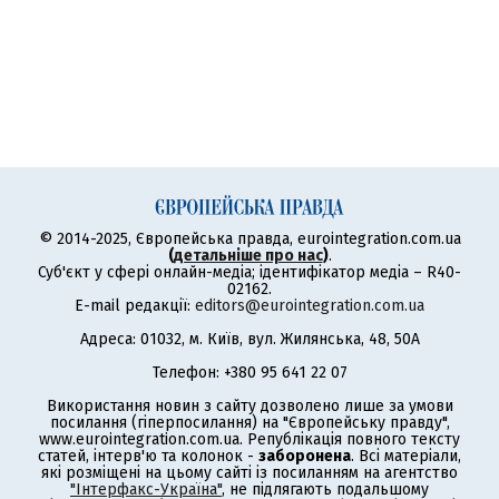
© 2014-2025, Європейська правда, eurointegration.com.ua
(
детальніше про нас
)
.
Суб'єкт у сфері онлайн-медіа; ідентифікатор медіа – R40-
02162.
E-mail редакції:
editors@eurointegration.com.ua
Адреса: 01032, м. Київ, вул. Жилянська, 48, 50А
Телефон: +380 95 641 22 07
Використання новин з сайту дозволено лише за умови
посилання (гіперпосилання) на "Європейську правду",
www.eurointegration.com.ua. Републікація повного тексту
статей, інтерв'ю та колонок -
заборонена
. Всі матеріали,
які розміщені на цьому сайті із посиланням на агентство
"Інтерфакс-Україна"
, не підлягають подальшому