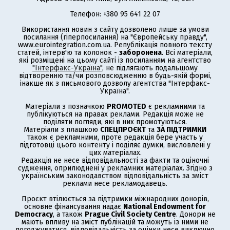
Телефон: +380 95 641 22 07
Використання новин з сайту дозволено лише за умови
посилання (гіперпосилання) на "Європейську правду",
www.eurointegration.com.ua. Републікація повного тексту
статей, інтерв'ю та колонок -
заборонена
. Всі матеріали,
які розміщені на цьому сайті із посиланням на агентство
"Інтерфакс-Україна"
, не підлягають подальшому
відтворенню та/чи розповсюдженню в будь-якій формі,
інакше як з письмового дозволу агентства "Інтерфакс-
Україна".
Матеріали з позначкою
PROMOTED
є рекламними та
публікуються на правах реклами. Редакція може не
поділяти погляди, які в них промотуються.
Матеріали з плашкою
СПЕЦПРОЄКТ
та
ЗА ПІДТРИМКИ
також є рекламними, проте редакція бере участь у
підготовці цього контенту і поділяє думки, висловлені у
цих матеріалах.
Редакція не несе відповідальності за факти та оціночні
судження, оприлюднені у рекламних матеріалах. Згідно з
українським законодавством відповідальність за зміст
реклами несе рекламодавець.
Проєкт втілюється за підтримки міжнародних донорів,
основне фінансування надає
National Endowment for
Democracy
, а також
Prague Civil Society Centre
. Донори не
мають впливу на зміст публікацій та можуть із ними не
погоджуватися, відповідальність за оцінки несе виключно