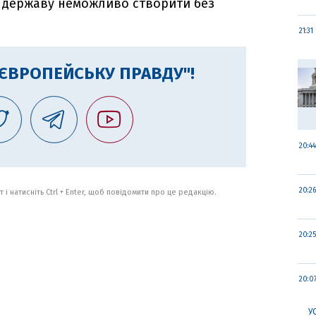
у державу неможливо створити без
21:31
"ЄВРОПЕЙСЬКУ ПРАВДУ"!
20:44
20:26
 і натисніть Ctrl + Enter, щоб повідомити про це редакцію.
20:25
20:0
У