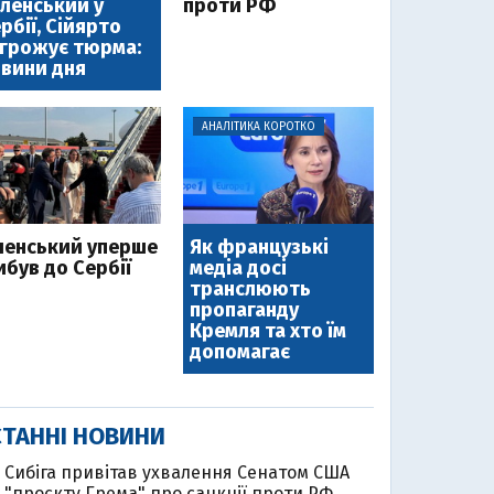
ленський у
проти РФ
рбії, Сійярто
грожує тюрма:
вини дня
АНАЛІТИКА КОРОТКО
ленський уперше
Як французькі
ибув до Сербії
медіа досі
транслюють
пропаганду
Кремля та хто їм
допомагає
ТАННІ НОВИНИ
Cибіга привітав ухвалення Сенатом США
"проєкту Грема" про санкції проти РФ