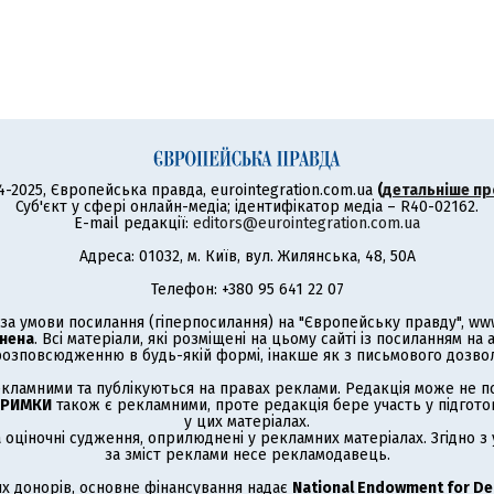
4-2025, Європейська правда, eurointegration.com.ua
(
детальніше пр
Суб'єкт у сфері онлайн-медіа; ідентифікатор медіа – R40-02162.
E-mail редакції:
editors@eurointegration.com.ua
Адреса: 01032, м. Київ, вул. Жилянська, 48, 50А
Телефон: +380 95 641 22 07
а умови посилання (гіперпосилання) на "Європейську правду", www.
нена
. Всі матеріали, які розміщені на цьому сайті із посиланням на
озповсюдженню в будь-якій формі, інакше як з письмового дозволу
кламними та публікуються на правах реклами. Редакція може не под
ТРИМКИ
також є рекламними, проте редакція бере участь у підготов
у цих матеріалах.
а оціночні судження, оприлюднені у рекламних матеріалах. Згідно 
за зміст реклами несе рекламодавець.
х донорів, основне фінансування надає
National Endowment for D