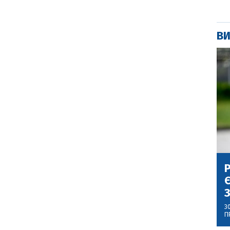
ВИ
Р
Є
З
3
П