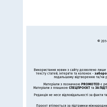
© 201
Використання новин з сайту дозволено лише з
тексту статей, інтерв'ю та колонок -
заборо
подальшому відтворенню та/чи р
Матеріали з позначкою
PROMOTED
є ре
Матеріали з плашкою
СПЕЦПРОЄКТ
та
ЗА ПІД
Редакція не несе відповідальності за факти т
Проєкт втілюється за підтримки міжнародни