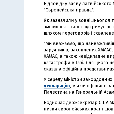
Відповідну заяву латвійського
"Європейська правда".
Як зазначили у зовнішньополіти
змінилася – вона підтримує рі
шляхом переговорів і схвален
"Ми вважаємо, що найважливіші
заручників, захоплених ХАМАС, 
ХАМАС, а також невідкладне ви
катастрофи в Газі. Для цього не
сказала офіційна представниця
У середу міністри закордонних
декларацію
, в якій офіційно 
Палестина на Генеральній Асам
Водночас держсекретар США Ма
низки європейських країн що