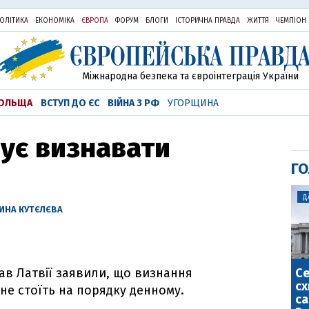
ОЛІТИКА
ЕКОНОМІКА
ЄВРОПА
ФОРУМ
БЛОГИ
ІСТОРИЧНА ПРАВДА
ЖИТТЯ
ЧЕМПІОН
Міжнародна безпека та євроінтеграція України
ОЛЬЩА
ВСТУП ДО ЄС
ВІЙНА З РФ
УГОРЩИНА
нує визнавати
ГО
Д
РИНА КУТЄЛЄВА
С
рав Латвії заявили, що визнання
сх
не стоїть на порядку денному.
са