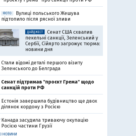
Вулиці польського Жешува
ФОТО
підтопило після рясної зливи
Сенат США схвалив
ДАЙДЖЕСТ
пекельні санкції, Зеленський у
Сербії, Сійярто загрожує тюрма:
новини дня
Стали відомі деталі першого візиту
Зеленського до Белграда
Cенат підтримав "проєкт Грема" щодо
санкцій проти РФ
Естонія завершила будівництво ще двох
ділянок кордону з Росією
Канада засудила триваючу окупацію
7
Росією частини Грузії
СІ НОВИНИ