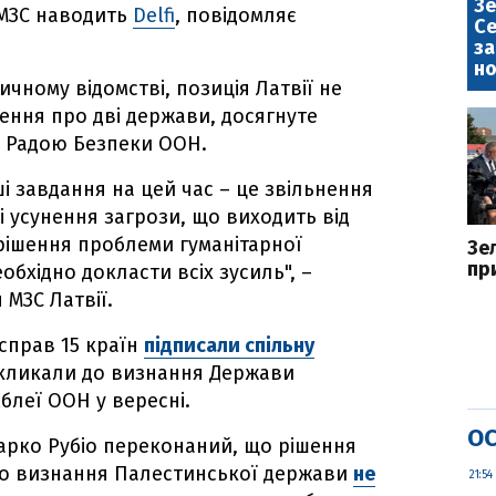
Зе
 МЗС наводить
Delfi
, повідомляє
Се
за
но
чному відомстві, позиція Латвії не
шення про дві держави, досягнуте
е Радою Безпеки ООН.
 завдання на цей час – це звільнення
і усунення загрози, що виходить від
рішення проблеми гуманітарної
Зе
пр
обхідно докласти всіх зусиль", –
 МЗС Латвії.
 справ 15 країн
підписали спільну
закликали до визнання Держави
блеї ООН у вересні.
ОС
рко Рубіо переконаний, що рішення
до визнання Палестинської держави
не
21:54