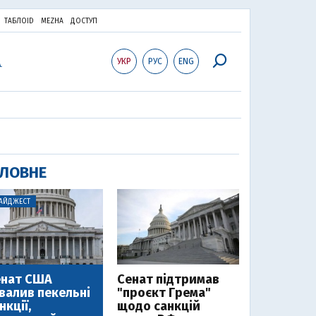
ТАБЛОID
MEZHA
ДОСТУП
УКР
РУС
ENG
ЛОВНЕ
АЙДЖЕСТ
енат США
Cенат підтримав
валив пекельні
"проєкт Грема"
нкції,
щодо санкцій