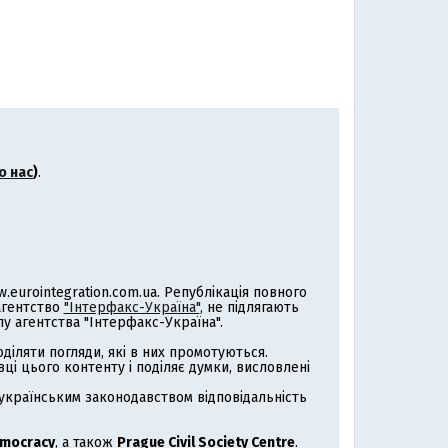
о нас
)
.
eurointegration.com.ua. Републікація повного
 агентство
"Інтерфакс-Україна"
, не підлягають
 агентства "Інтерфакс-Україна".
іляти погляди, які в них промотуються.
ці цього контенту і поділяє думки, висловлені
з українським законодавством відповідальність
emocracy
, а також
Prague Civil Society Centre
.