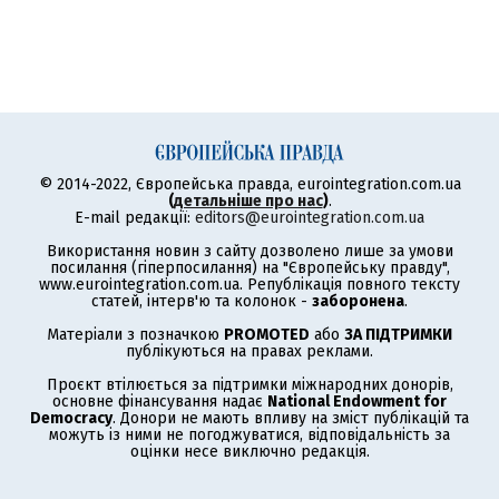
© 2014-2022, Європейська правда, eurointegration.com.ua
(
детальніше про нас
)
.
E-mail редакції:
editors@eurointegration.com.ua
Використання новин з сайту дозволено лише за умови
посилання (гіперпосилання) на "Європейську правду",
www.eurointegration.com.ua. Републікація повного тексту
статей, інтерв'ю та колонок -
заборонена
.
Матеріали з позначкою
PROMOTED
або
ЗА ПІДТРИМКИ
публікуються на правах реклами.
Проєкт втілюється за підтримки міжнародних донорів,
основне фінансування надає
National Endowment for
Democracy
. Донори не мають впливу на зміст публікацій та
можуть із ними не погоджуватися, відповідальність за
оцінки несе виключно редакція.