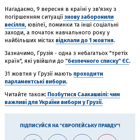
Нагадаємо, 9 вересня в країні у зв'язку з
погіршенням ситуації
знову заборонили
весілля,
ювілеї, поминки та інші соціальні
заходи, а початок навчального року у
найбільших містах
відклали до 1 жовтня
.
Зазначимо, Грузія - одна з небагатьох "третіх
країн", які увійшли до
"безпечного списку" ЄС
.
31 жовтня у Грузії мають
проходити
парламентські вибори
.
Читайте також:
Позбутися Саакашвілі: чим
важливі для України вибори у Грузії.
ПІДПИСУЙСЯ НА "ЄВРОПЕЙСЬКУ ПРАВДУ"!