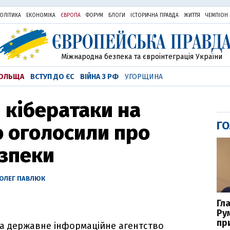
ОЛІТИКА
ЕКОНОМІКА
ЄВРОПА
ФОРУМ
БЛОГИ
ІСТОРИЧНА ПРАВДА
ЖИТТЯ
ЧЕМПІОН
Міжнародна безпека та євроінтеграція України
ОЛЬЩА
ВСТУП ДО ЄС
ВІЙНА З РФ
УГОРЩИНА
 кібератаки на
ГО
 оголосили про
езпеки
ОЛЕГ ПАВЛЮК
Гл
Ру
пр
на державне інформаційне агентство