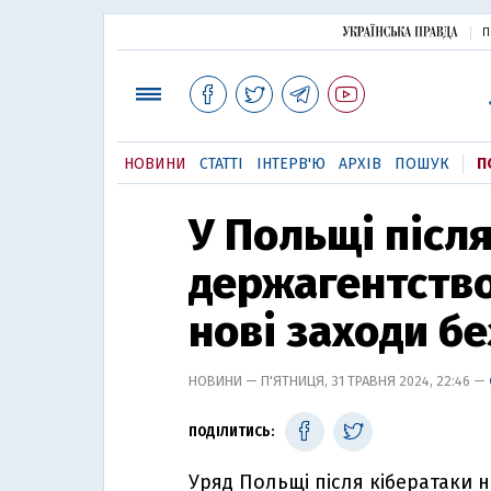
П
НОВИНИ
СТАТТІ
ІНТЕРВ'Ю
АРХІВ
ПОШУК
П
У Польщі після
держагентство
нові заходи б
НОВИНИ — П'ЯТНИЦЯ, 31 ТРАВНЯ 2024, 22:46 —
ПОДІЛИТИСЬ:
Уряд Польщі після кібератаки 