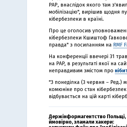
РАР, внаслідок якого там з'яви
мобілізацію", вирішив щодня п
кібербезпеки в країні.
Про це оголосив уповноважени
кібербезпеки Кшиштоф Гавковс
правда" з посиланням на
RMF 
На конференції ввечері 31 тра
на PAP, в результаті якої на са
неправдивим змістом про
ніби
"З понеділка (3 червня – Ред.)
комюніке про стан кібербезпек
відбувається на цій карті кібер
Держінформагентство Польщі,
ймовірно, зламали хакери: