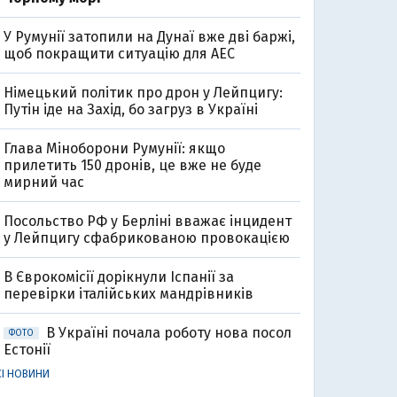
У Румунії затопили на Дунаї вже дві баржі,
щоб покращити ситуацію для АЕС
Німецький політик про дрон у Лейпцигу:
Путін іде на Захід, бо загруз в Україні
Глава Міноборони Румунії: якщо
прилетить 150 дронів, це вже не буде
мирний час
Посольство РФ у Берліні вважає інцидент
0
у Лейпцигу сфабрикованою провокацією
В Єврокомісії дорікнули Іспанії за
перевірки італійських мандрівників
В Україні почала роботу нова посол
ФОТО
Естонії
СІ НОВИНИ