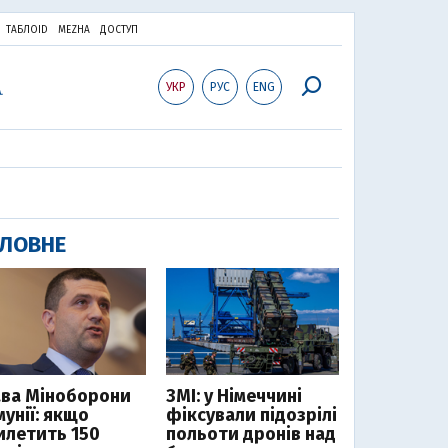
ТАБЛОID
MEZHA
ДОСТУП
УКР
РУС
ENG
ЛОВНЕ
ава Міноборони
ЗМІ: у Німеччині
мунії: якщо
фіксували підозрілі
илетить 150
польоти дронів над