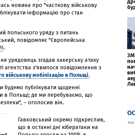
дро
лась новина про "часткову військову
бу
ублікувати інформацію про стан
й польського уряду з питань
ький, повідомляє "Європейська
FM
.
ЗМ
вня урядовець згадав хакерську атаку
пов
на
йті агентства з'явилося повідомлення з
ви
то військову мобілізацію в Польщі.
ае
Ле
 ми будемо публікувати щоденні
и в Польщі; де ми перебуваємо, що
безпеки", – оголосив він.
ОС
Гавковський окремо підкреслив,
11:45
що в останні дні кібератаки на
Польщу зросли на 100% в