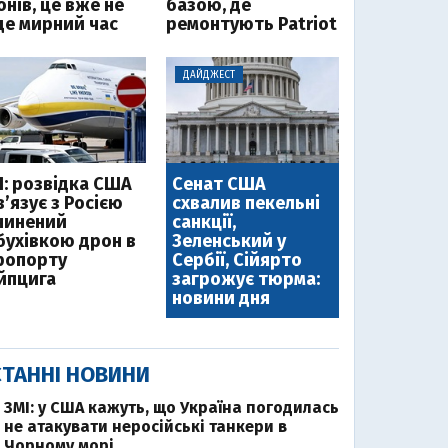
нів, це вже не
базою, де
де мирний час
ремонтують Patriot
ДАЙДЖЕСТ
І: розвідка США
Сенат США
’язує з Росією
схвалив пекельні
чинений
санкції,
бухівкою дрон в
Зеленський у
ропорту
Сербії, Сійярто
йпцига
загрожує тюрма:
новини дня
ТАННІ НОВИНИ
ЗМІ: у США кажуть, що Україна погодилась
не атакувати неросійські танкери в
Чорному морі