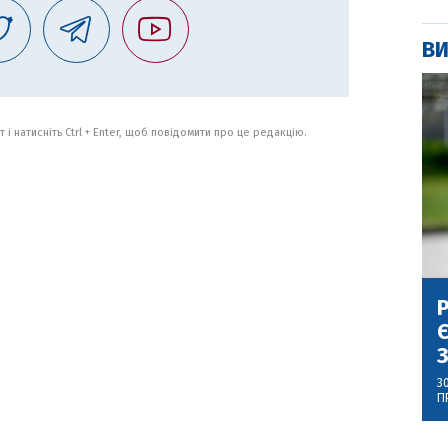
ВИ
 і натисніть Ctrl + Enter, щоб повідомити про це редакцію.
Р
Є
З
3
П