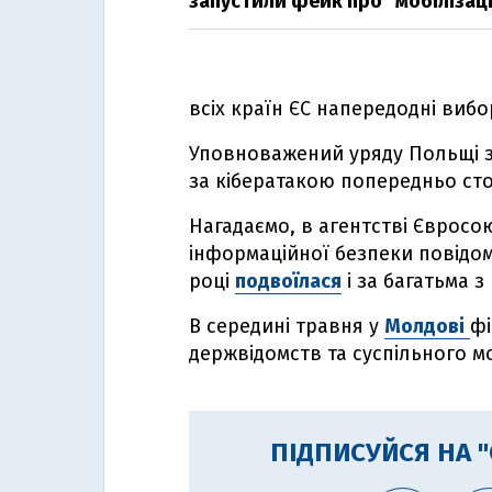
запустили фейк про "мобілізац
всіх країн ЄС напередодні виб
Уповноважений уряду Польщі з
за кібератакою попередньо стої
Нагадаємо, в агентстві Євросо
інформаційної безпеки повідомл
році
подвоїлася
і за багатьма з 
В середині травня у
Молдові
фі
держвідомств та суспільного м
ПІДПИСУЙСЯ НА 