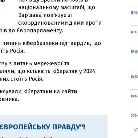
ію"
національному масштабі, що
11:26
Варшава пов'язує зі
скоординованими діями проти
орів до Європарламенту.
11:08
 питань кібербезпеки підтвердив, що
ть Росія.
10:58
юзу з питань мережевої та
яли, що кількість кібератак у 2024
10:3
них стоїть Росія.
ксували кібератаки на сайти
10:12
овника.
09:54
"ЄВРОПЕЙСЬКУ ПРАВДУ"!
У