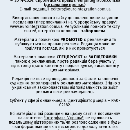
© 2014-2024, Європейська правда, eurointegration.com.ua
(
детальніше про нас
)
.
E-mail редакції:
editors@eurointegration.com.ua
Використання новин з сайту дозволено лише за умови
посилання (гіперпосилання) на "Європейську правду",
www.eurointegration.com.ua. Републікація повного тексту
статей, інтерв'ю та колонок -
заборонена
.
Матеріали з позначкою
PROMOTED
є рекламними та
публікуються на правах реклами. Редакція може не
поділяти погляди, які в них промотуються.
Матеріали з плашкою
СПЕЦПРОЄКТ
та
ЗА ПІДТРИМКИ
також є рекламними, проте редакція бере участь у
підготовці цього контенту і поділяє думки, висловлені у
цих матеріалах.
Редакція не несе відповідальності за факти та оціночні
судження, оприлюднені у рекламних матеріалах. Згідно з
українським законодавством відповідальність за зміст
реклами несе рекламодавець.
Суб'єкт у сфері онлайн-медіа; ідентифікатор медіа – R40-
02162.
Всі матеріали, які розміщені на цьому сайті із посиланням
на агентство
"Інтерфакс-Україна"
, не підлягають
подальшому відтворенню та/чи розповсюдженню в будь-
якій формі, інакше як з письмового дозволу агентства