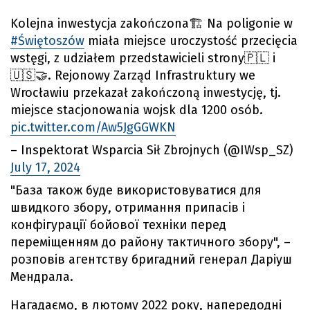
Kolejna inwestycja zakończona🏗 Na poligonie w
#Świętoszów
miała miejsce uroczystość przecięcia
wstęgi, z udziałem przedstawicieli strony🇵🇱 i
🇺🇸🤝. Rejonowy Zarząd Infrastruktury we
Wrocławiu przekazał zakończoną inwestycję, tj.
miejsce stacjonowania wojsk dla 1200 osób.
pic.twitter.com/Aw5JgGGWKN
– Inspektorat Wsparcia Sił Zbrojnych (@IWsp_SZ)
July 17, 2024
"База також буде використовуватися для
швидкого збору, отримання припасів і
конфігурації бойової техніки перед
переміщенням до району тактичного збору", –
розповів агентству бригадний генерал Даріуш
Мендрала.
Нагадаємо, в лютому 2022 року, напередодні