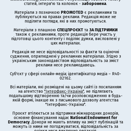
статей, інтерв'ю та колонок -
заборонена
.
Матеріали з позначкою
PROMOTED
є рекламними та
публікуються на правах реклами. Редакція може не
поділяти погляди, які в них промотуються.
Матеріали з плашкою
СПЕЦПРОЄКТ
та
ЗА ПІДТРИМКИ
також є рекламними, проте редакція бере участь у
підготовці цього контенту і поділяє думки, висловлені у
цих матеріалах.
Редакція не несе відповідальності за факти та оціночні
судження, оприлюднені у рекламних матеріалах. Згідно з
українським законодавством відповідальність за зміст
реклами несе рекламодавець.
Суб'єкт у сфері онлайн-медіа; ідентифікатор медіа – R40-
02162.
Всі матеріали, які розміщені на цьому сайті із посиланням
на агентство
"Інтерфакс-Україна"
, не підлягають
подальшому відтворенню та/чи розповсюдженню в будь-
якій формі, інакше як з письмового дозволу агентства
"Інтерфакс-Україна".
Проєкт втілюється за підтримки міжнародних донорів,
основне фінансування надає
National Endowment for
Democracy
. Донори не мають впливу на зміст публікацій та
можуть із ними не погоджуватися, відповідальність за
оцінки несе виключно редакція.