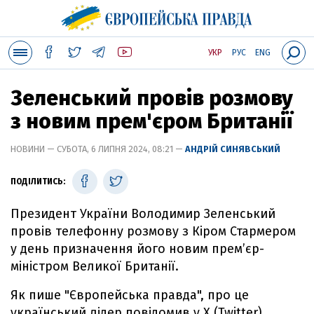
УКР
РУС
ENG
Зеленський провів розмову
з новим прем'єром Британії
НОВИНИ — СУБОТА, 6 ЛИПНЯ 2024, 08:21 —
АНДРІЙ СИНЯВСЬКИЙ
ПОДІЛИТИСЬ:
Президент України Володимир Зеленський
провів телефонну розмову з Кіром Стармером
у день призначення його новим прем’єр-
міністром Великої Британії.
Як пише "Європейська правда", про це
український лідер повідомив у X (Twitter).