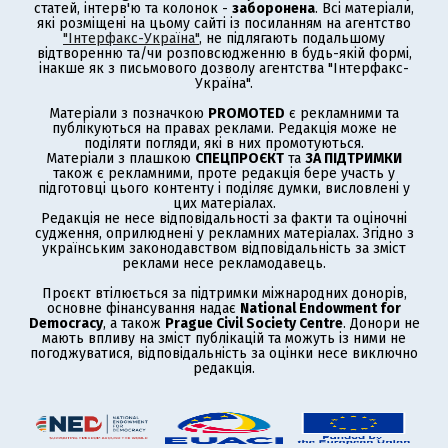
статей, інтерв'ю та колонок -
заборонена
. Всі матеріали,
які розміщені на цьому сайті із посиланням на агентство
"Інтерфакс-Україна"
, не підлягають подальшому
відтворенню та/чи розповсюдженню в будь-якій формі,
інакше як з письмового дозволу агентства "Інтерфакс-
Україна".
Матеріали з позначкою
PROMOTED
є рекламними та
публікуються на правах реклами. Редакція може не
поділяти погляди, які в них промотуються.
Матеріали з плашкою
СПЕЦПРОЄКТ
та
ЗА ПІДТРИМКИ
також є рекламними, проте редакція бере участь у
підготовці цього контенту і поділяє думки, висловлені у
цих матеріалах.
Редакція не несе відповідальності за факти та оціночні
судження, оприлюднені у рекламних матеріалах. Згідно з
українським законодавством відповідальність за зміст
реклами несе рекламодавець.
Проєкт втілюється за підтримки міжнародних донорів,
основне фінансування надає
National Endowment for
Democracy
, а також
Prague Civil Society Centre
. Донори не
мають впливу на зміст публікацій та можуть із ними не
погоджуватися, відповідальність за оцінки несе виключно
редакція.