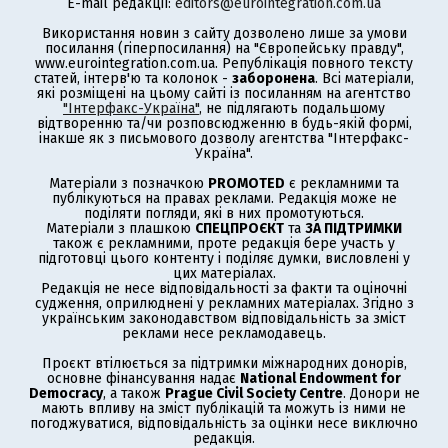
E-mail редакції:
editors@eurointegration.com.ua
Використання новин з сайту дозволено лише за умови
посилання (гіперпосилання) на "Європейську правду",
www.eurointegration.com.ua. Републікація повного тексту
статей, інтерв'ю та колонок -
заборонена
. Всі матеріали,
які розміщені на цьому сайті із посиланням на агентство
"Інтерфакс-Україна"
, не підлягають подальшому
відтворенню та/чи розповсюдженню в будь-якій формі,
інакше як з письмового дозволу агентства "Інтерфакс-
Україна".
Матеріали з позначкою
PROMOTED
є рекламними та
публікуються на правах реклами. Редакція може не
поділяти погляди, які в них промотуються.
Матеріали з плашкою
СПЕЦПРОЄКТ
та
ЗА ПІДТРИМКИ
також є рекламними, проте редакція бере участь у
підготовці цього контенту і поділяє думки, висловлені у
цих матеріалах.
Редакція не несе відповідальності за факти та оціночні
судження, оприлюднені у рекламних матеріалах. Згідно з
українським законодавством відповідальність за зміст
реклами несе рекламодавець.
Проєкт втілюється за підтримки міжнародних донорів,
основне фінансування надає
National Endowment for
Democracy
, а також
Prague Civil Society Centre
. Донори не
мають впливу на зміст публікацій та можуть із ними не
погоджуватися, відповідальність за оцінки несе виключно
редакція.