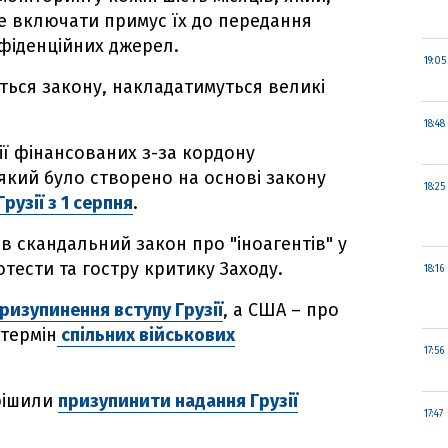
 включати примус їх до передання
фіденційних джерел.
19:05
ються закону, накладатимуться великі
18:48
ії фінансованих з-за кордону
 який було створено на основі закону
18:25
рузії з 1 серпня
.
 скандальний закон про "іноагентів" у
отести та гостру критику Заходу.
18:16
ризупинення вступу Грузії
, а США – про
термін
спільних військових
17:56
ирішили
призупинити надання Грузії
17:47