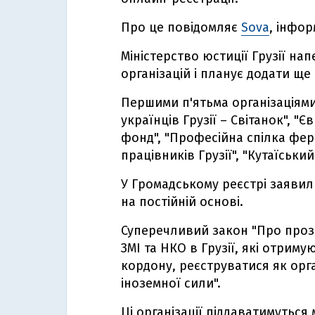
Про це повідомляє
Sova
, інфор
Міністерство юстиції Грузії на
організацій і планує додати щ
Першими п'ятьма організаціями
українців Грузії – Світанок", 
фонд", "Професійна спілка фер
працівників Грузії", "Кутаїськи
У Громадському реєстрі заявили
на постійній основі.
Суперечливий закон "Про прозо
ЗМІ та НКО в Грузії, які отрим
кордону, реєструватися як орга
іноземної сили".
Ці організації піддаватимуться 