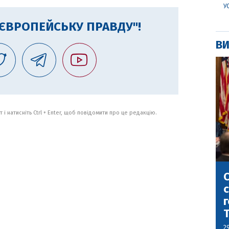
У
"ЄВРОПЕЙСЬКУ ПРАВДУ"!
ВИ
 і натисніть Ctrl + Enter, щоб повідомити про це редакцію.
С
с
г
2