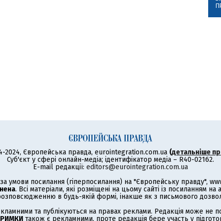
П
4-2024, Європейська правда, eurointegration.com.ua
(
детальніше пр
Суб'єкт у сфері онлайн-медіа; ідентифікатор медіа – R40-02162.
E-mail редакції:
editors@eurointegration.com.ua
а умови посилання (гіперпосилання) на "Європейську правду", www.
нена
. Всі матеріали, які розміщені на цьому сайті із посиланням на
озповсюдженню в будь-якій формі, інакше як з письмового дозволу
кламними та публікуються на правах реклами. Редакція може не под
ТРИМКИ
також є рекламними, проте редакція бере участь у підготов