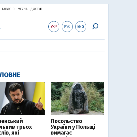
ТАБЛОID
MEZHA
ДОСТУП
УКР
РУС
ENG
ЛОВНЕ
ленський
Посольство
ільнив трьох
України у Польщі
лів, які
вимагає