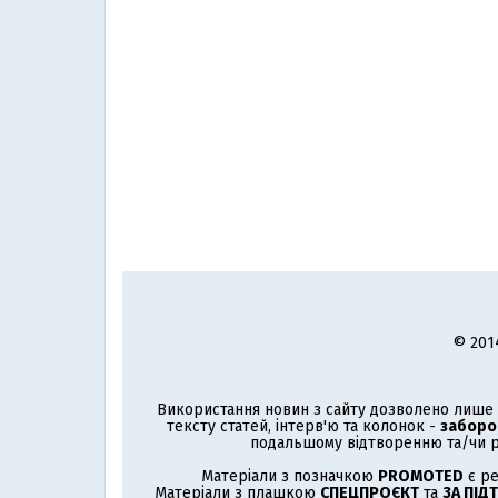
© 201
Використання новин з сайту дозволено лише з
тексту статей, інтерв'ю та колонок -
заборо
подальшому відтворенню та/чи р
Матеріали з позначкою
PROMOTED
є ре
Матеріали з плашкою
СПЕЦПРОЄКТ
та
ЗА ПІД