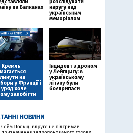
едставляли
розслідувати
раїну на Балканах
наругу над
українським
меморіалом
НАЛІТИКА КОРОТКО
 Кремль
Інцидент з дроном
магається
у Лейпцигу: в
линути на
українському
бори у Франції і
літаку були
 уряд хоче
боєприпаси
ому запобігти
ТАННІ НОВИНИ
Сейм Польщі вдруге не підтримав
призначення запропонованого голови