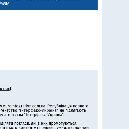
РАВДА
о нас
)
.
eurointegration.com.ua. Републікація повного
 агентство
"Інтерфакс-Україна"
, не підлягають
 агентства "Інтерфакс-Україна".
іляти погляди, які в них промотуються.
ці цього контенту і поділяє думки, висловлені