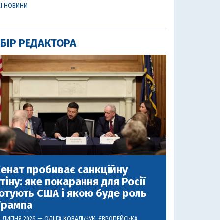
СІ НОВИНИ
БІР РЕДАКТОРА
енат пробиває санкційну
тіну: яке покарання для Росії
отують США і якою буде роль
Трампа
9 ЛИПНЯ 2026 —
ОЛЬГА КОВАЛЬЧУК
, ЄВРОПЕЙСЬКА