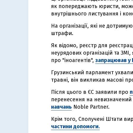
як попереджають юристи, може
внутрішнього листування і кон
На організації, які не дотриму
штрафи.
Як відомо, реєстр для реєстрац
неурядових організацій та ЗМІ,
про "іноагентів",
запрацював у Г
Грузинський парламент ухвалив
травні, він викликав масові пр
Після цього в ЄС заявили про
п
перенесення на невизначений 
навчань
Noble Partner.
Крім того, Сполучені Штати в
частини допомоги.