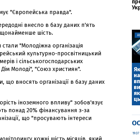
пр
Ук
мує "Європейська правда".
передодні внесло в базу даних п'ять
е щонайменше шість.
А
 стали "Молодіжна організація
"Єврейський культурно-просвітницький
мерів і сільськогосподарських
й Дім Молоді", "Союз християн".
Як
на
вп
, що вносять організації в базу даних
ви
як
ць
рість іноземного впливу" зобов'язує
ують понад 20% фінансування з-за
нізації, що "просувають інтереси
ОС
19:07
моніторингу кожні шість місяців, який,