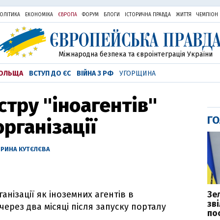
ОЛІТИКА
ЕКОНОМІКА
ЄВРОПА
ФОРУМ
БЛОГИ
ІСТОРИЧНА ПРАВДА
ЖИТТЯ
ЧЕМПІОН
Міжнародна безпека та євроінтеграція України
ОЛЬЩА
ВСТУП ДО ЄС
ВІЙНА З РФ
УГОРЩИНА
єстру "іноагентів"
ГО
рганізації
ІРИНА КУТЄЛЄВА
Зе
анізації як іноземних агентів в
зв
через два місяці після запуску порталу
пос