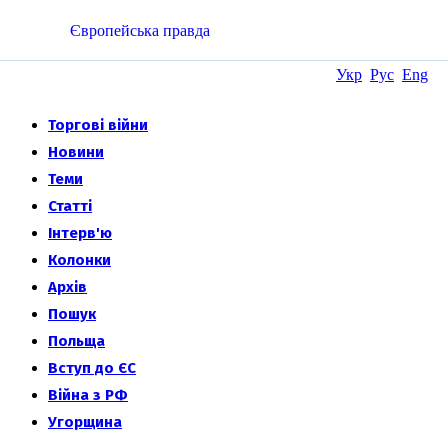
Європейська правда
Укр
Рус
Eng
Торгові війни
Новини
Теми
Статті
Інтерв'ю
Колонки
Архів
Пошук
Польща
Вступ до ЄС
Війна з РФ
Угорщина