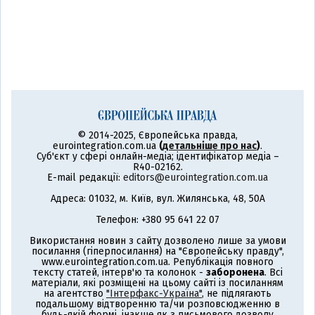
© 2014-2025, Європейська правда,
eurointegration.com.ua
(
детальніше про нас
)
.
Суб'єкт у сфері онлайн-медіа; ідентифікатор медіа –
R40-02162.
E-mail редакції:
editors@eurointegration.com.ua
Адреса: 01032, м. Київ, вул. Жилянська, 48, 50А
Телефон: +380 95 641 22 07
Використання новин з сайту дозволено лише за умови
посилання (гіперпосилання) на "Європейську правду",
www.eurointegration.com.ua. Републікація повного
тексту статей, інтерв'ю та колонок -
заборонена
. Всі
матеріали, які розміщені на цьому сайті із посиланням
на агентство
"Інтерфакс-Україна"
, не підлягають
подальшому відтворенню та/чи розповсюдженню в
будь-якій формі, інакше як з письмового дозволу