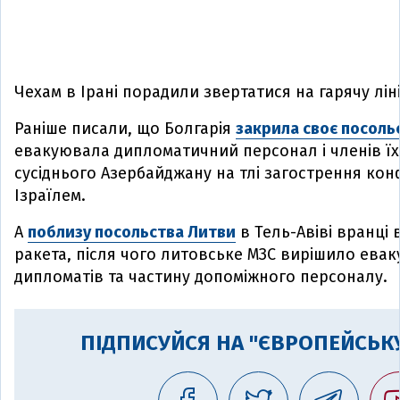
Чехам в Ірані порадили звертатися на гарячу ліні
Раніше писали, що Болгарія
закрила своє посольс
евакуювала дипломатичний персонал і членів їхн
сусіднього Азербайджану на тлі загострення кон
Ізраїлем.
А
поблизу посольства Литви
в Тель-Авіві вранці 
ракета, після чого литовське МЗС вирішило ева
дипломатів та частину допоміжного персоналу.
ПІДПИСУЙСЯ НА "ЄВРОПЕЙСЬКУ