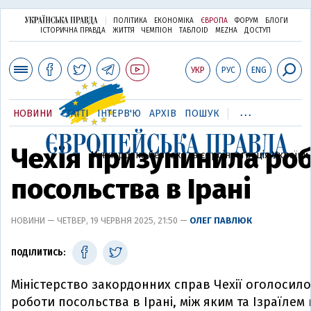
ПОЛІТИКА
ЕКОНОМІКА
ЄВРОПА
ФОРУМ
БЛОГИ
ІСТОРИЧНА ПРАВДА
ЖИТТЯ
ЧЕМПІОН
ТАБЛОID
MEZHA
ДОСТУП
УКР
РУС
ENG
...
НОВИНИ
СТАТТІ
ІНТЕРВ'Ю
АРХІВ
ПОШУК
Чехія призупинила ро
Міжнародна безпека та євроінтеграція України
посольства в Ірані
НОВИНИ — ЧЕТВЕР, 19 ЧЕРВНЯ 2025, 21:50 —
ОЛЕГ ПАВЛЮК
ПОДІЛИТИСЬ:
Міністерство закордонних справ Чехії оголосил
роботи посольства в Ірані, між яким та Ізраїлем 