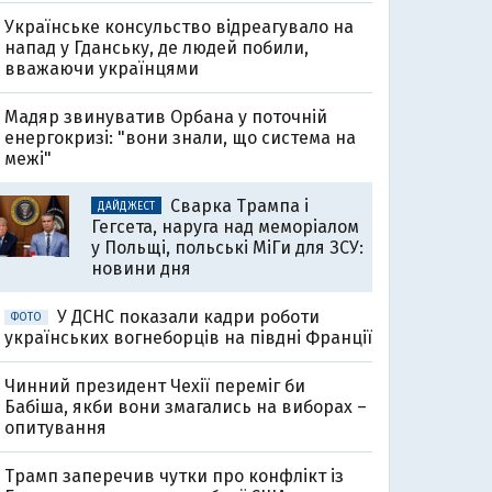
Українське консульство відреагувало на
напад у Гданську, де людей побили,
вважаючи українцями
Мадяр звинуватив Орбана у поточній
енергокризі: "вони знали, що система на
межі"
Сварка Трампа і
ДАЙДЖЕСТ
Гегсета, наруга над меморіалом
у Польщі, польські МіГи для ЗСУ:
новини дня
У ДСНС показали кадри роботи
ФОТО
українських вогнеборців на півдні Франції
Чинний президент Чехії переміг би
Бабіша, якби вони змагались на виборах –
опитування
Трамп заперечив чутки про конфлікт із