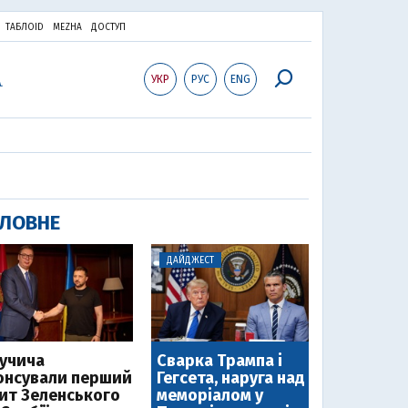
ТАБЛОID
MEZHA
ДОСТУП
УКР
РУС
ENG
ЛОВНЕ
ДАЙДЖЕСТ
Вучича
Сварка Трампа і
онсували перший
Гегсета, наруга над
зит Зеленського
меморіалом у