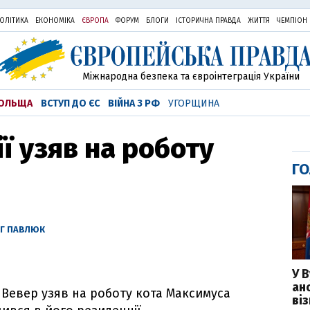
ОЛІТИКА
ЕКОНОМІКА
ЄВРОПА
ФОРУМ
БЛОГИ
ІСТОРИЧНА ПРАВДА
ЖИТТЯ
ЧЕМПІОН
Міжнародна безпека та євроінтеграція України
ОЛЬЩА
ВСТУП ДО ЄС
ВІЙНА З РФ
УГОРЩИНА
ї узяв на роботу
ГО
Г ПАВЛЮК
У 
ан
е Вевер узяв на роботу кота Максимуса
ві