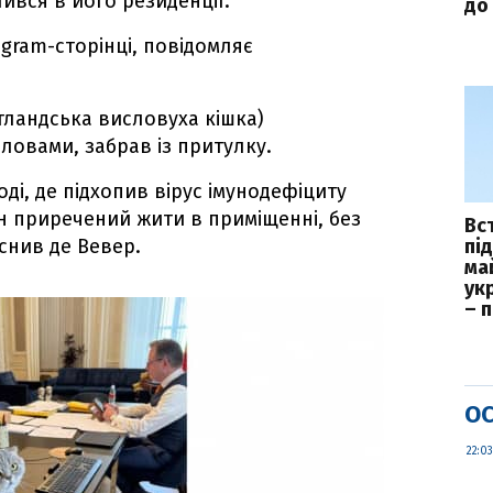
ився в його резиденції.
до 
agram-сторінці, повідомляє
тландська висловуха кішка)
словами, забрав із притулку.
оді, де підхопив вірус імунодефіциту
ін приречений жити в приміщенні, без
Вс
снив де Вевер.
пі
ма
укр
– 
ОС
22:03