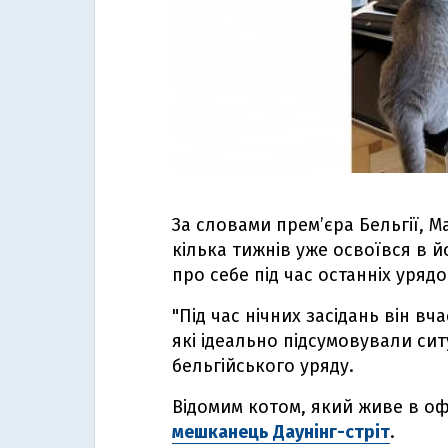
За словами премʼєра Бельгії, М
кілька тижнів уже освоївся в й
про себе під час останніх уряд
"Під час нічних засідань він в
які ідеально підсумовували сит
бельгійського уряду.
Відомим котом, який живе в офі
мешканець Даунінг-стріт
.