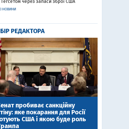
Гегсетом через запаси зброї США
СІ НОВИНИ
БІР РЕДАКТОРА
енат пробиває санкційну
тіну: яке покарання для Росії
отують США і якою буде роль
Трампа