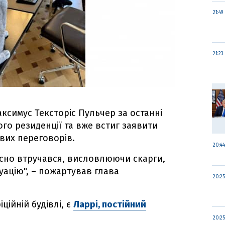
21:49
21:23
аксимус Тексторіс Пульчер за останні
ого резиденції та вже встиг заявити
ових переговорів.
20:44
часно втручався, висловлюючи скарги,
уацію", – пожартував глава
20:25
ційній будівлі, є
Ларрі, постійний
20:25