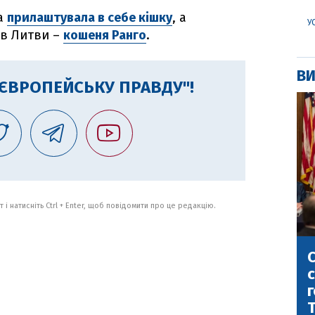
та
прилаштувала в себе кішку
, а
У
ав Литви –
кошеня Ранго
.
ВИ
"ЄВРОПЕЙСЬКУ ПРАВДУ"!
 і натисніть Ctrl + Enter, щоб повідомити про це редакцію.
С
с
г