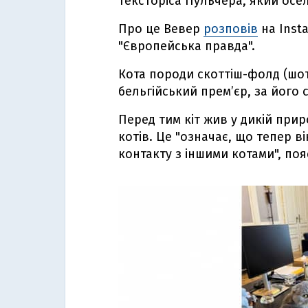
Тексторіса Пульчера, який осел
Про це Вевер
розповів
на Inst
"Європейська правда".
Кота породи скоттіш-фолд (шо
бельгійський премʼєр, за його 
Перед тим кіт жив у дикій прир
котів. Це "означає, що тепер в
контакту з іншими котами", поя