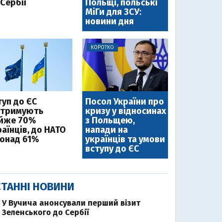
Сербії
Польщі, польські
МіГи для ЗСУ:
новини дня
КОРОТКО
туп до ЄС
Посол України про
дтримують
кризу у відносинах
йже 70%
з Польщею,
аїнців, до НАТО
напади на
понад 61%
українців та умови
вступу до ЄС
ТАННІ НОВИНИ
У Вучича анонсували перший візит
Зеленського до Сербії