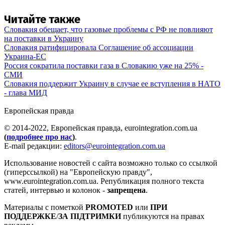
Читайте также
Словакия обещает, что газовые проблемы с РФ не повлияют
на поставки в Украину
Словакия ратифицировала Соглашение об ассоциации
Украина-ЕС
Россия сократила поставки газа в Словакию уже на 25% -
СМИ
Словакия поддержит Украину в случае ее вступления в НАТО
- глава МИД
Европейская правда
© 2014-2022, Европейская правда, eurointegration.com.ua
(
подробнее про нас
)
.
E-mail редакции:
editors@eurointegration.com.ua
Использование новостей с сайта возможно только со ссылкой
(гиперссылкой) на "Европейскую правду",
www.eurointegration.com.ua. Републикация полного текста
статей, интервью и колонок -
запрещена
.
Материалы с пометкой
PROMOTED
или
ПРИ
ПОДДЕРЖКЕ
/
ЗА ПІДТРИМКИ
публикуются на правах