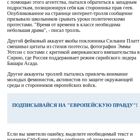
с помощью этого агентства, пытался обратиться к западным
подросткам, позиционируя себя как сторонника прав геев.
Опубликованное на странице интернет-тролля сообщение
призывало школьников срывать уроки политическими
протестами. "Время от времени в классе необходима
небольшая драма", - писал тролль.
Другой фейковый аккаунт якобы поклонника Сильвии Платт
смешивал цитаты из стихов поэтессы, фотографии Эммы
Уотсон с постами с критикой американского вмешательства в
Сирию, где Россия поддерживает режим сирийского лидера
Башара Асада.
Другие аккаунты троллей пытались привлечь внимание
молодых феминисток, активистов по защите окружающей
среды и сторонников европейских войск.
ПОДПИСЫВАЙСЯ НА "ЕВРОПЕЙСКУЮ ПРАВДУ"!
Если вы заметили ошибку, выделите необходимый текст и
нажмите Ctrl+Enter, чтобы сообщить об этом редакции.