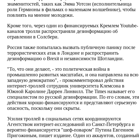
знаменитостей, таких как Эмма Уотсон (исполнительница
роли Гермионы в фильмах о маленьком волшебнике), чтобы
повлиять на мнение молодежи.
Кроме того, через один из финансируемых Кремлем Youtube-
каналов тролли распространяли дезинформацию об
отравлении в Солсбери.
Россия также попыталась вызвать публичную панику после
террористических атак в Лондоне и распространить
дезинформацию о Brexit и независимости Шотландии.
"То, что они делают, - это политическая война в
промышленно развитых масштабах, и она направлена ​​на всю
западную демократию", - прокомментировал действия
интернет-троллей сотрудник университета Клемсона в
Южной Каролине Даррен Линвилл. The Times называет его
специалистом по русской дезинформации. По его словам, эт
действия хорошо финансируются и представляют серьезную
опасность, поскольку они скрыты.
Усилия троллей в социальных сетях координируются
Агентством интернет-исследований из Санкт-Петербурга и
вероятно финансируется "шеф-поваром" Путина Евгением
Пригожиным, пишет издание. Один из аккаунтов, созданный