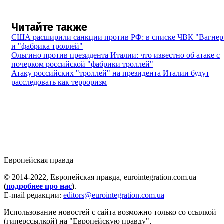
Читайте также
США расширили санкции против РФ: в списке ЧВК "Вагнер
и "фабрика троллей"
Ольгино против президента Италии: что известно об атаке с
почерком российской "фабрики троллей"
Атаку российских "троллей" на президента Италии будут
расследовать как терроризм
Европейская правда
© 2014-2022, Европейская правда, eurointegration.com.ua
(
подробнее про нас
)
.
E-mail редакции:
editors@eurointegration.com.ua
Использование новостей с сайта возможно только со ссылкой
(гиперссылкой) на "Европейскую правду",