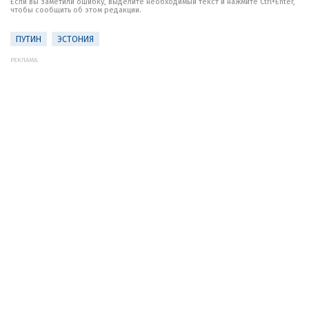
Если вы заметили ошибку, выделите необходимый текст и нажмите Ctrl+Enter,
чтобы сообщить об этом редакции.
ПУТИН
ЭСТОНИЯ
РЕКЛАМА: