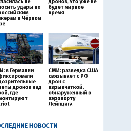
гласилась не
дронов, это уже не
носить удары по
будет мирное
российским
время
нкерам в Чёрном
ре
И: в Германии
СМИ: разведка США
фиксировали
связывает с РФ
дозрительные
дрон с
леты дронов над
взрывчаткой,
ой, где
обнаруженный в
монтируют
аэропорту
riot
Лейпцига
СЛЕДНИЕ НОВОСТИ