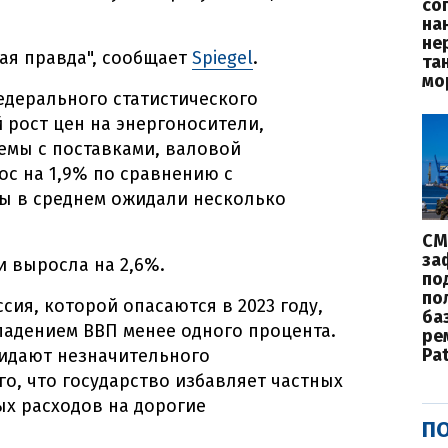
со
на
не
кая правда", сообщает
Spiegel
.
та
мо
едерального статистического
 рост цен на энергоносители,
мы с поставками, валовой
ос на 1,9% по сравнению с
ы в среднем ожидали несколько
СМ
за
и выросла на 2,6%.
по
по
ия, которой опасаются в 2023 году,
баз
 падением ВВП менее одного процента.
ре
Pat
идают незначительного
го, что государство избавляет частных
х расходов на дорогие
ПО