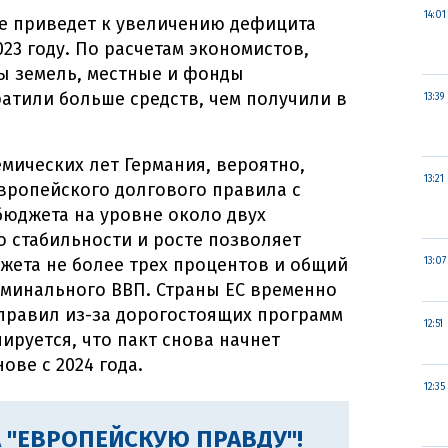
14:01
же приведет к увеличению дефицита
23 году. По расчетам экономистов,
 земель, местные и фонды
атили больше средств, чем получили в
13:39
емических лет Германия, вероятно,
13:21
вропейского долгового правила с
юджета на уровне около двух
о стабильности и росте позволяет
жета не более трех процентов и общий
13:07
оминального ВВП. Страны ЕС временно
правил из-за дорогостоящих программ
12:51
руется, что пакт снова начнет
ове с 2024 года.
12:35
 "ЕВРОПЕЙСКУЮ ПРАВДУ"!