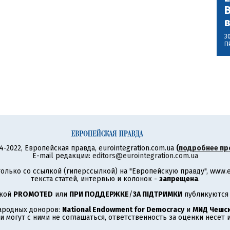
В
3
П
4-2022, Европейская правда, eurointegration.com.ua
(
подробнее пр
E-mail редакции:
editors@eurointegration.com.ua
олько со ссылкой (гиперссылкой) на "Европейскую правду", www.eu
текста статей, интервью и колонок -
запрещена
.
ткой
PROMOTED
или
ПРИ ПОДДЕРЖКЕ
/
ЗА ПІДТРИМКИ
публикуются 
ародных доноров:
National Endowment for Democracy
и
МИД Чешск
 могут с ними не соглашаться, ответственность за оценки несет