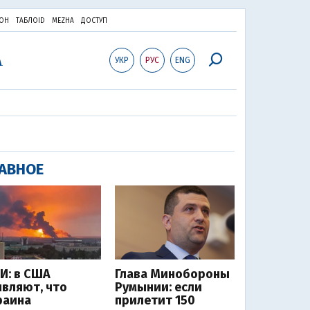
ОН
ТАБЛОID
MEZHA
ДОСТУП
УКР
РУС
ENG
АВНОЕ
И: в США
Глава Минобороны
являют, что
Румынии: если
раина
прилетит 150