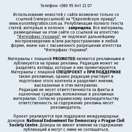
Телефон: +380 95 641 22 07
Использование новостей с сайта возможно только со
ссылкой (гиперссылкой) на "Европейскую правду",
www.eurointegration.com.ua. Републикация полного текста
статей, интервью и колонок -
запрещена
. Все материалы,
размещенные на этом сайте со ссылкой на агентство
"Интерфакс-Украина"
, не подлежат дальнейшему
воспроизведению и/или распространению в любой
форме, иначе как с письменного разрешения агентства
"Интерфакс-Украина".
Материалы с плашкой
PROMOTED
являются рекламными и
публикуются на правах рекламы. Редакция может не
разделять взгляды, которые в них промотируются.
Материалы с плашкой
СПЕЦПРОЕКТ
и
ПРИ ПОДДЕРЖКЕ
также рекламные, однако редакция участвует в
подготовке этого контента и разделяет мнения,
высказанные в этих материалах.
Редакция не несет ответственности за факты и
оценочные суждения, изложенные в рекламных
материалах. Согласно украинскому законодательству
ответственность за содержание рекламы несет
рекламодатель.
Проект реализуется при поддержке международных
доноров:
National Endowment for Democracy
и
Prague Civil
Society Centre
. Доноры не имеют влияния на содержание
публикаций и могут с ними не соглашаться,