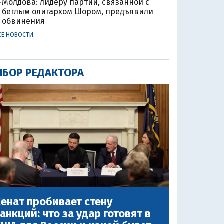
Молдова: лидеру партии, связанной с
4
беглым олигархом Шором, предъявили
обвинения
СЕ НОВОСТИ
БОР РЕДАКТОРА
енат пробивает стену
анкций: что за удар готовят в