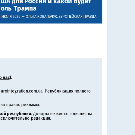
ША для России и какой будет
роль Трампа
9 ИЮЛЯ 2026 —
ОЛЬГА КОВАЛЬЧУК
, ЕВРОПЕЙСКАЯ ПРАВДА
о нас
)
.
rointegration.com.ua. Републикация полного
на правах рекламы.
ой республики
. Доноры не имеют влияния на
 исключительно редакция.