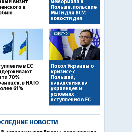
рвый визит
мемориала в
ленского в
Польше, польские
рбию
МиГи для ВСУ:
новости дня
КОРОТКО
тупление в ЕС
Посол Украины о
ддерживают
кризисе с
чти 70%
Польшей,
раинцев, в НАТО
нападениях на
более 61%
украинцев и
условиях
вступления в ЕС
СЛЕДНИЕ НОВОСТИ
В администрации Вучича анонсировали