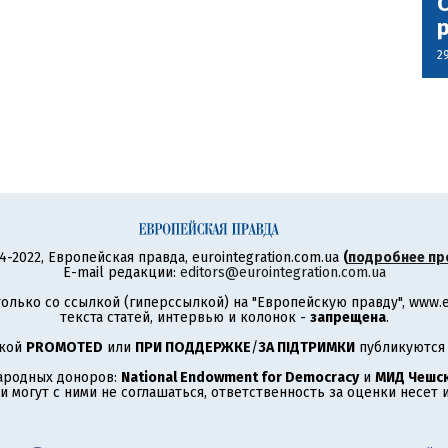
С
2
4-2022, Европейская правда, eurointegration.com.ua
(
подробнее пр
E-mail редакции:
editors@eurointegration.com.ua
олько со ссылкой (гиперссылкой) на "Европейскую правду", www.eu
текста статей, интервью и колонок -
запрещена
.
ткой
PROMOTED
или
ПРИ ПОДДЕРЖКЕ
/
ЗА ПІДТРИМКИ
публикуются 
ародных доноров:
National Endowment for Democracy
и
МИД Чешск
 могут с ними не соглашаться, ответственность за оценки несет