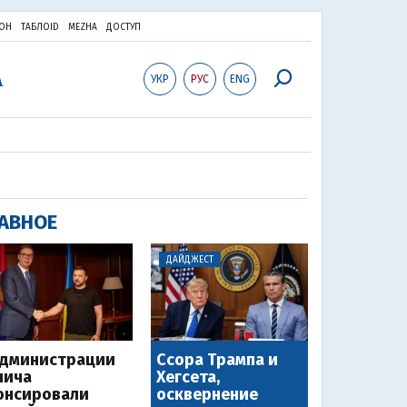
ОН
ТАБЛОID
MEZHA
ДОСТУП
УКР
РУС
ENG
АВНОЕ
ДАЙДЖЕСТ
администрации
Ссора Трампа и
чича
Хегсета,
онсировали
осквернение