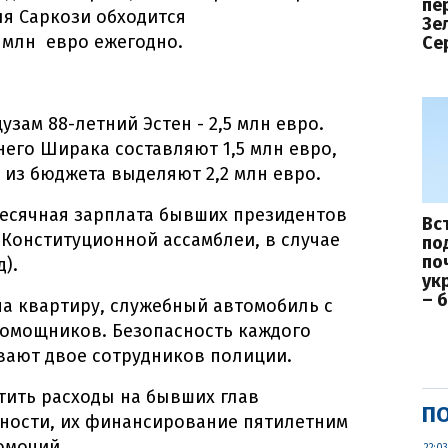
пе
ля Саркози обходится
Зе
 млн евро ежегодно.
Се
зам 88-летний Эстен - 2,5 млн евро.
него Ширака составляют 1,5 млн евро,
 из бюджета выделяют 2,2 млн евро.
месячная зарплата бывших президентов
Вс
а Конституционной ассамблеи, в случае
по
по
д).
ук
– 
а квартиру, служебный автомобиль с
помощников. Безопасность каждого
вают двое сотрудников полиции.
тить расходы на бывших глав
ПО
стности, их финансирование пятилетним
омочий.