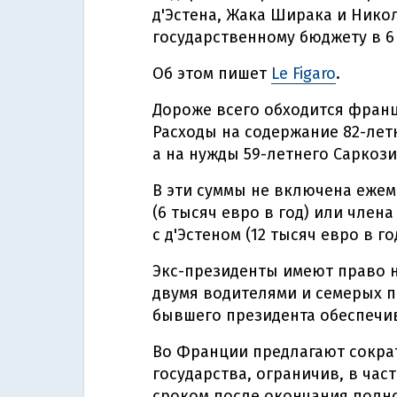
д'Эстена, Жака Ширака и Нико
государственному бюджету в 6
Об этом пишет
Le Figaro
.
Дороже всего обходится францу
Расходы на содержание 82-лет
а на нужды 59-летнего Саркози
В эти суммы не включена еже
(6 тысяч евро в год) или член
с д'Эстеном (12 тысяч евро в го
Экс-президенты имеют право н
двумя водителями и семерых 
бывшего президента обеспечи
Во Франции предлагают сокра
государства, ограничив, в ча
сроком после окончания полн