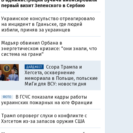
первый визит Зеленского в Сербию
Украинское консульство отреагировало
на инцидент в Гданьске, где людей
избили, приняв за украинцев
Мадьяр обвинил Орбана в
энергетическом кризисе: "они знали, что
система на грани"
Ссора Трампа и
ДАЙДЖЕСТ
Хегсета, осквернение
мемориала в Польше, польские
МиГи для ВСУ: новости дня
В ГСЧС показали кадры работы
ФОТО
украинских пожарных на юге Франции
Трамп опроверг слухи о конфликте с
Хэгсетом из-за запасов оружия США