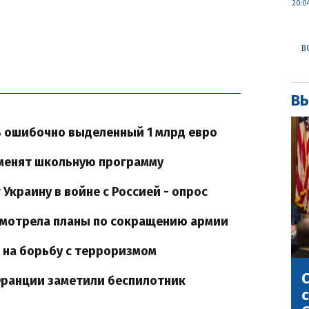
20:0
В
ВЫ
ь ошибочно выделенный 1 млрд евро
зменят школьную программу
краину в войне с Россией - опрос
смотрела планы по сокращению армии
 на борьбу с терроризмом
С
Франции заметили беспилотник
с