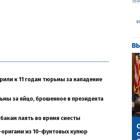
20:0
В
ВЫ
рили к 11 годам тюрьмы за нападение
рьмы за яйцо, брошенное в президента
обакам лаять во время сиесты
С
-оригами из 10-фунтовых купюр
с