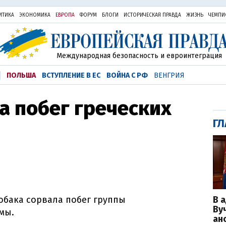
ИТИКА
ЭКОНОМИКА
ЕВРОПА
ФОРУМ
БЛОГИ
ИСТОРИЧЕСКАЯ ПРАВДА
ЖИЗНЬ
ЧЕМПИ
Международная безопасность и евроинтеграция
ПОЛЬША
ВСТУПЛЕНИЕ В ЕС
ВОЙНА С РФ
ВЕНГРИЯ
а побег греческих
ГЛ
В 
обака сорвала побег группы
Ву
мы.
ан