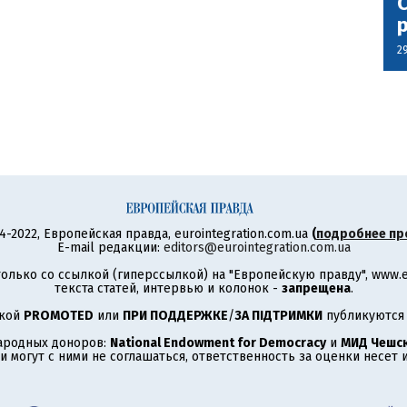
С
2
4-2022, Европейская правда, eurointegration.com.ua
(
подробнее пр
E-mail редакции:
editors@eurointegration.com.ua
олько со ссылкой (гиперссылкой) на "Европейскую правду", www.eu
текста статей, интервью и колонок -
запрещена
.
ткой
PROMOTED
или
ПРИ ПОДДЕРЖКЕ
/
ЗА ПІДТРИМКИ
публикуются 
ародных доноров:
National Endowment for Democracy
и
МИД Чешск
 могут с ними не соглашаться, ответственность за оценки несет