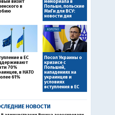
рвый визит
мемориала в
ленского в
Польше, польские
рбию
МиГи для ВСУ:
новости дня
КОРОТКО
тупление в ЕС
Посол Украины о
ддерживают
кризисе с
чти 70%
Польшей,
раинцев, в НАТО
нападениях на
более 61%
украинцев и
условиях
вступления в ЕС
СЛЕДНИЕ НОВОСТИ
В администрации Вучича анонсировали