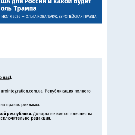
ША для России и какой будет
роль Трампа
9 ИЮЛЯ 2026 —
ОЛЬГА КОВАЛЬЧУК
, ЕВРОПЕЙСКАЯ ПРАВДА
о нас
)
.
rointegration.com.ua. Републикация полного
на правах рекламы.
ой республики
. Доноры не имеют влияния на
 исключительно редакция.