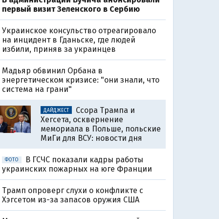
первый визит Зеленского в Сербию
Украинское консульство отреагировало
на инцидент в Гданьске, где людей
избили, приняв за украинцев
Мадьяр обвинил Орбана в
энергетическом кризисе: "они знали, что
система на грани"
Ссора Трампа и
ДАЙДЖЕСТ
Хегсета, осквернение
мемориала в Польше, польские
МиГи для ВСУ: новости дня
В ГСЧС показали кадры работы
ФОТО
украинских пожарных на юге Франции
Трамп опроверг слухи о конфликте с
Хэгсетом из-за запасов оружия США