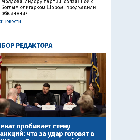
Молдова: лидеру партии, связанной с
4
беглым олигархом Шором, предъявили
обвинения
СЕ НОВОСТИ
БОР РЕДАКТОРА
енат пробивает стену
анкций: что за удар готовят в