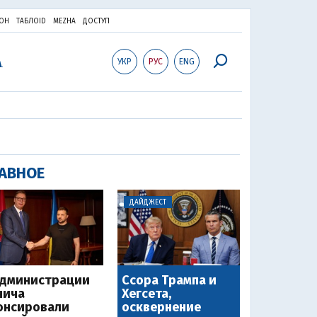
ОН
ТАБЛОID
MEZHA
ДОСТУП
УКР
РУС
ENG
АВНОЕ
ДАЙДЖЕСТ
администрации
Ссора Трампа и
чича
Хегсета,
онсировали
осквернение