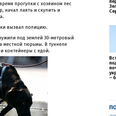
пе
 время прогулки с хозяином пес
Зе
, начал лаять и скулить и
Се
а.
ки вызвал полицию.
ужили под землей 30-метровый
а местной тюрьмы. В туннеле
и контейнеры с едой.
Вс
по
по
ук
– 
ПО