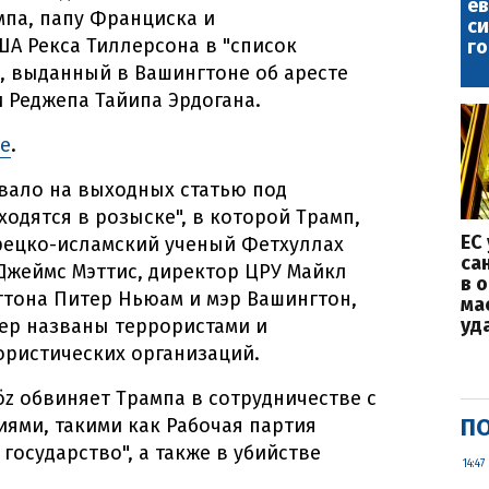
е
па, папу Франциска и
с
ША Рекса Тиллерсона в "список
го
р, выданный в Вашингтоне об аресте
 Реджепа Тайипа Эрдогана.
te
.
вало на выходных статью под
одятся в розыске", в которой Трамп,
ЕС
рецко-исламский ученый Фетхуллах
са
Джеймс Мэттис, директор ЦРУ Майкл
в 
гтона Питер Ньюам и мэр Вашингтон,
ма
уд
ер названы террористами и
ористических организаций.
öz обвиняет Трампа в сотрудничестве с
ПО
ями, такими как Рабочая партия
государство", а также в убийстве
14:47