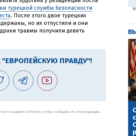
 визита Эрдогана у резиденции посла
ки турецкой службы безопасности
В
еста
. После этого двое турецких
держаны, но их отпустили и они
 драки травмы получили девять
ВЫ
 "ЕВРОПЕЙСКУЮ ПРАВДУ"!
С
кст и нажмите Ctrl+Enter, чтобы сообщить об этом редакции.
с
С