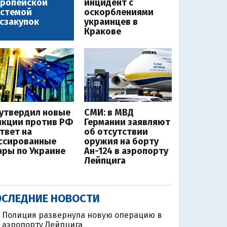
вропейской
инцидент с
истемой
оскорблениями
сзакупок
украинцев в
Кракове
 утвердил новые
СМИ: в МВД
нкции против РФ
Германии заявляют
ответ на
об отсутствии
ссированные
оружия на борту
ары по Украине
Ан-124 в аэропорту
Лейпцига
СЛЕДНИЕ НОВОСТИ
Полиция развернула новую операцию в
аэропорту Лейпцига