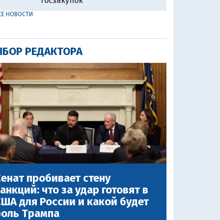
госзакупок
СЕ НОВОСТИ
БОР РЕДАКТОРА
енат пробивает стену
анкций: что за удар готовят в
ША для России и какой будет
роль Трампа