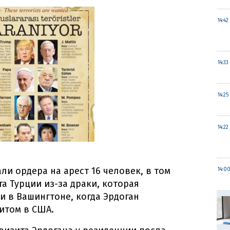
14:42
14:33
14:25
14:22
и ордера на арест 16 человек, в том
14:0
а Турции из-за драки, которая
и в Вашингтоне, когда Эрдоган
итом в США.