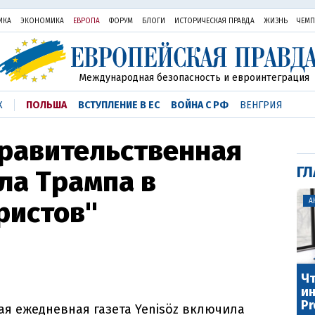
ИКА
ЭКОНОМИКА
ЕВРОПА
ФОРУМ
БЛОГИ
ИСТОРИЧЕСКАЯ ПРАВДА
ЖИЗНЬ
ЧЕМ
Международная безопасность и евроинтеграция
К
ПОЛЬША
ВСТУПЛЕНИЕ В ЕС
ВОЙНА С РФ
ВЕНГРИЯ
правительственная
ГЛ
ла Трампа в
ристов"
А
Чт
ин
Pr
я ежедневная газета Yenisöz включила