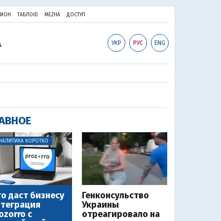
ПИОН
ТАБЛОID
MEZHA
ДОСТУП
УКР
РУС
ENG
АВНОЕ
НАЛИТИКА КОРОТКО
о даст бизнесу
Генконсульство
теграция
Украины
ozorro с
отреагировало на