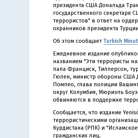
президента США Дональда Трам
государственного секретаря С
террористов" в ответ на орде
охранников президента Турции
Об этом сообщает
Turkish Minu
Ежедневное издание опублико
названием "Эти террористы нах
папа Франциск, Тиллерсон, ту
Гюлен, министр обороны США 
Помпео, глава полиции Вашин
округ Колумбия, Мюриэль Боуз
обвиняются в поддержке терр
Сообщается, что издание Yenis
террористическими организаци
Курдистана (РПК) и "Исламское 
гражданских лиц.