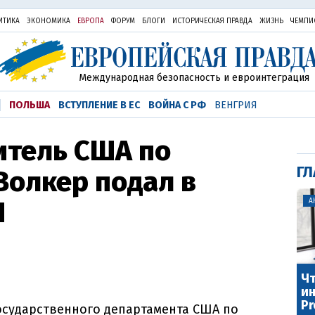
ИТИКА
ЭКОНОМИКА
ЕВРОПА
ФОРУМ
БЛОГИ
ИСТОРИЧЕСКАЯ ПРАВДА
ЖИЗНЬ
ЧЕМПИ
Международная безопасность и евроинтеграция
ПОЛЬША
ВСТУПЛЕНИЕ В ЕС
ВОЙНА С РФ
ВЕНГРИЯ
итель США по
ГЛ
Волкер подал в
И
А
Чт
ин
Pr
осударственного департамента США по