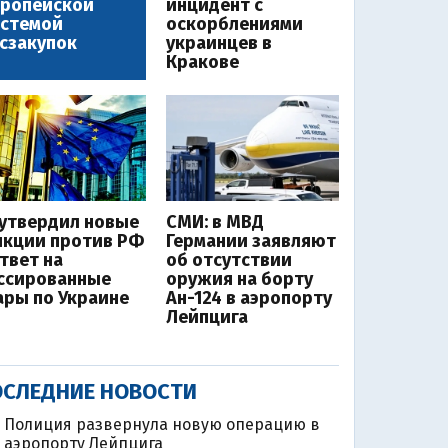
вропейской
инцидент с
истемой
оскорблениями
сзакупок
украинцев в
Кракове
 утвердил новые
СМИ: в МВД
нкции против РФ
Германии заявляют
ответ на
об отсутствии
ссированные
оружия на борту
ары по Украине
Ан-124 в аэропорту
Лейпцига
СЛЕДНИЕ НОВОСТИ
Полиция развернула новую операцию в
аэропорту Лейпцига