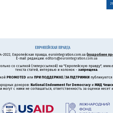
2
4-2022, Европейская правда, eurointegration.com.ua
(
подробнее пр
E-mail редакции:
editors@eurointegration.com.ua
олько со ссылкой (гиперссылкой) на "Европейскую правду", www.eu
текста статей, интервью и колонок -
запрещена
.
ткой
PROMOTED
или
ПРИ ПОДДЕРЖКЕ
/
ЗА ПІДТРИМКИ
публикуются 
ародных доноров:
National Endowment for Democracy
и
МИД Чешск
 могут с ними не соглашаться, ответственность за оценки несет