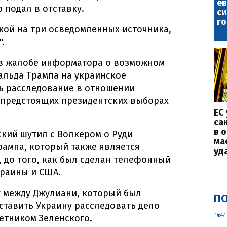
е
 подал в отставку.
с
го
кой на три осведомленных источника,
.
 в жалобе информатора о возможном
альда Трампа на украинское
ь расследование в отношении
 предстоящих президентских выборах
ЕС
са
в 
ский шутил с Волкером о Руди
ма
рампа, который также является
уд
 до того, как был сделан телефонный
краины и США.
у между Джулиани, который был
ПО
аставить Украину расследовать дело
14:47
ветником Зеленского.