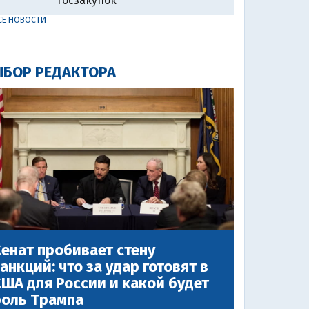
госзакупок
СЕ НОВОСТИ
БОР РЕДАКТОРА
енат пробивает стену
анкций: что за удар готовят в
ША для России и какой будет
роль Трампа