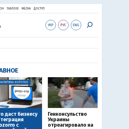
ОН
ТАБЛОID
MEZHA
ДОСТУП
УКР
РУС
ENG
АВНОЕ
НАЛИТИКА КОРОТКО
о даст бизнесу
Генконсульство
теграция
Украины
ozorro с
отреагировало на