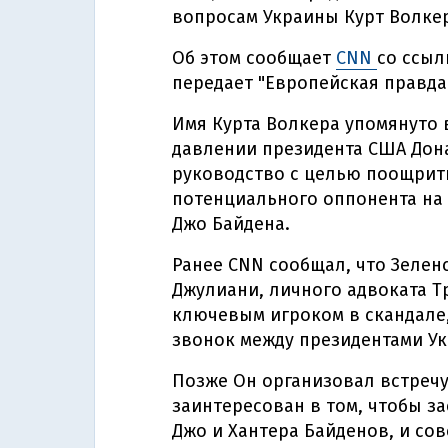
вопросам Украины Курт Волкер
Об этом сообщает
CNN
со ссыл
передает "Европейская правда"
Имя Курта Волкера упомянуто
давлении президента США Дон
руководство с целью поощрит
потенциального оппонента на
Джо Байдена.
Ранее CNN сообщал, что Зелен
Джулиани, личного адвоката Т
ключевым игроком в скандале,
звонок между президентами У
Позже Он организовал встреч
заинтересован в том, чтобы з
Джо и Хантера Байденов, и со