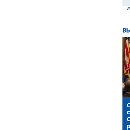
В
ВЫ
С
с
С