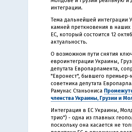
Молдове и Грузии реальную и
интеграции.
Тема дальнейшей интеграции У
камней преткновения в наших
ЕС, который состоится 12 окт
актуальность.
О возможном пути снятия ключ
евроинтеграции Украины, Груз
депутата Европарламента, соп
"Евронест", бывшего премьер
советника депутата Европарл
Рамунас Станьониса
Промежуто
членства Украины, Грузии и Мо
Интеграция в ЕС Украины, Мол
трио") - одна из главных геоп
поскольку она касается не толь