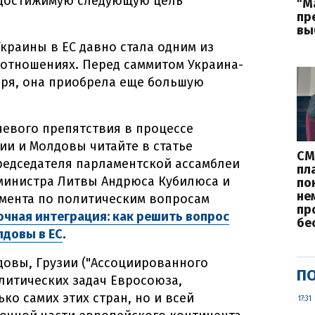
 достижимую следующую цель
"М
пр
вы
краины в ЕС давно стала одним из
 отношениях. Перед саммитом Украина-
ября, она приобрела еще большую
евого препятствия в процессе
ии и Молдовы читайте в статье
СМ
редседателя парламентской ассамблеи
пл
-министра Литвы Андрюса Кубилюса и
по
не
амента по политическим вопросам
пр
чная интеграция: как решить вопрос
бе
лдовы в ЕС
.
довы, Грузии ("Ассоциированного
ПО
олитических задач Евросоюза,
ко самих этих стран, но и всей
17:31