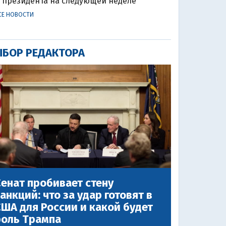
президента на следующей неделе
СЕ НОВОСТИ
БОР РЕДАКТОРА
енат пробивает стену
анкций: что за удар готовят в
ША для России и какой будет
роль Трампа