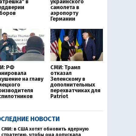
атрешка" в
украинского
еддверии
самолета в
боров
аэропорту
Германии
И: РФ
СМИ: Трамп
анировала
отказал
кушение на главу
Зеленскому в
мецкого
дополнительных
оизводителя
перехватчиках для
спилотников
Patriot
СЛЕДНИЕ НОВОСТИ
СМИ: в США хотят обновить ядерную
стратегию, чтобы она допускала