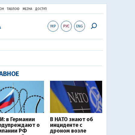
ОН
ТАБЛОID
MEZHA
ДОСТУП
УКР
РУС
ENG
АВНОЕ
И: в Германии
В НАТО знают об
едупреждают о
инциденте с
мпании РФ
дроном возле