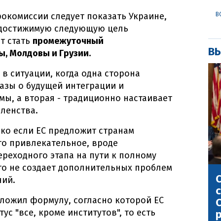
окомиссии следует показать Украине,
В
 достижимую следующую цель
т стать
промежуточный
ВЫ
ы, Молдовы и Грузии.
в ситуации, когда одна сторона
азы о будущей интеграции и
ы, а вторая - традиционно настаивает
членства.
ко если ЕС предложит странам
то привлекательное, вроде
ереходного этапа на пути к полному
что не создает дополнительных проблем
С
ний.
с
дложил формулу, согласно которой ЕС
С
ус "все, кроме институтов", то есть