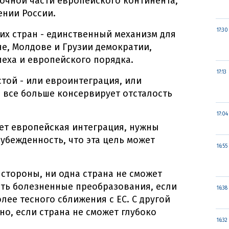
очной части европейского континента,
ении России.
17:30
их стран - единственный механизм для
не, Молдове и Грузии демократии,
еха и европейского порядка.
17:13
той - или евроинтеграция, или
 все больше консервирует отсталость
17:04
ет европейская интеграция, нужны
убежденность, что эта цель может
16:55
 стороны, ни одна страна не сможет
ть болезненные преобразования, если
16:38
лее тесного сближения с ЕС. С другой
о, если страна не сможет глубоко
16:32